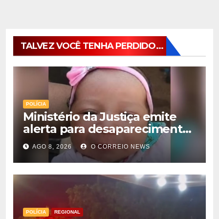
TALVEZ VOCÊ TENHA PERDIDO...
POLÍCIA
Ministério da Justiça emite
alerta para desaparecimento
de bebê de 28 dias em MS;
AGO 8, 2026
O CORREIO NEWS
polícia apura suposto
sequestro
POLÍCIA
REGIONAL