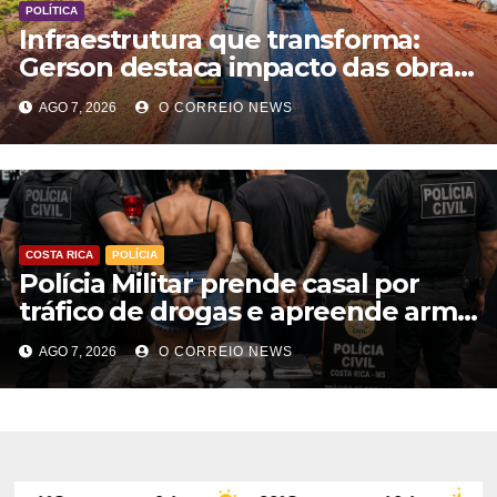
POLÍTICA
Infraestrutura que transforma:
Gerson destaca impacto das obras
rodoviárias no desenvolvimento e
AGO 7, 2026
O CORREIO NEWS
na qualidade de vida em MS
COSTA RICA
POLÍCIA
Polícia Militar prende casal por
tráfico de drogas e apreende arma
de fogo em Costa Rica
AGO 7, 2026
O CORREIO NEWS