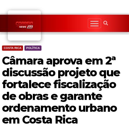
Skip
to
content
COSTA RICA
POLÍTICA
Câmara aprova em 2ª
discussão projeto que
fortalece fiscalização
de obras e garante
ordenamento urbano
em Costa Rica