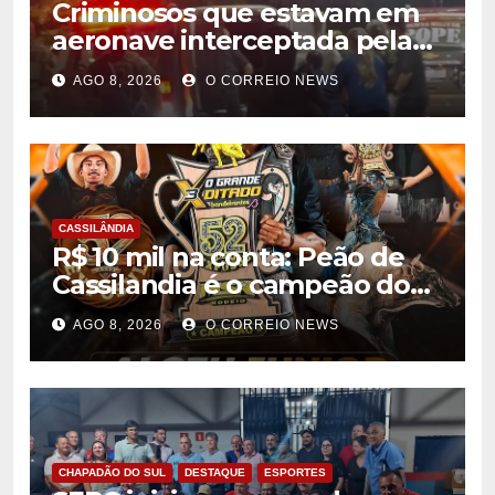
Criminosos que estavam em
aeronave interceptada pela
FAB em MS morrem durante
AGO 8, 2026
O CORREIO NEWS
confronto com o Bope
CASSILÂNDIA
R$ 10 mil na conta: Peão de
Cassilandia é o campeão do
desafio “O Grande Ditado
AGO 8, 2026
O CORREIO NEWS
Bandeirantes” em
Rondonópolis
CHAPADÃO DO SUL
DESTAQUE
ESPORTES