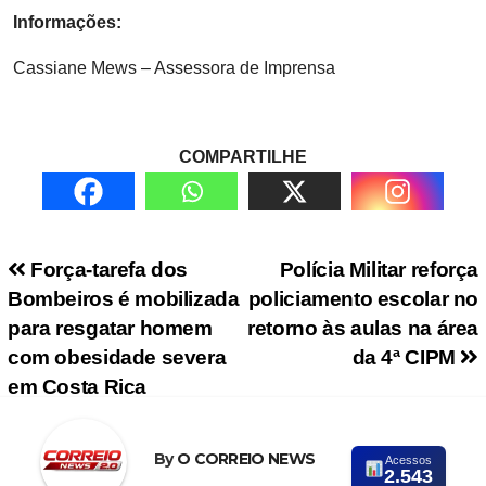
Informações:
Cassiane Mews – Assessora de Imprensa
COMPARTILHE
Navegação de Post
Força-tarefa dos
Polícia Militar reforça
Bombeiros é mobilizada
policiamento escolar no
para resgatar homem
retorno às aulas na área
com obesidade severa
da 4ª CIPM
em Costa Rica
By
O CORREIO NEWS
Acessos
2.543