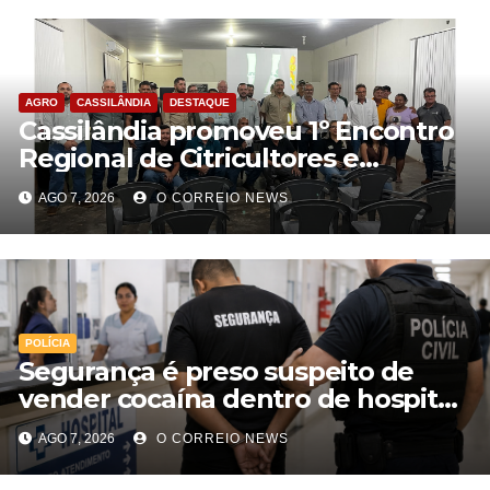
AGRO
CASSILÂNDIA
DESTAQUE
Cassilândia promoveu 1º Encontro
Regional de Citricultores e
fortalece o desenvolvimento da
AGO 7, 2026
O CORREIO NEWS
citricultura
POLÍCIA
Segurança é preso suspeito de
vender cocaína dentro de hospital
e atuar para facção em Cassilândia
AGO 7, 2026
O CORREIO NEWS