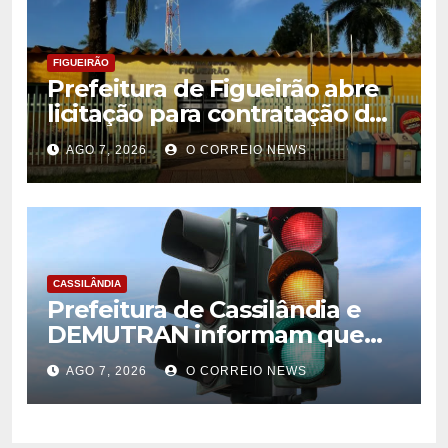
FIGUEIRÃO
Prefeitura de Figueirão abre
licitação para contratação de
estrutura de eventos
AGO 7, 2026
O CORREIO NEWS
CASSILÂNDIA
Prefeitura de Cassilândia e
DEMUTRAN informam que
semáforo entre as ruas Amin
AGO 7, 2026
O CORREIO NEWS
José e Antônio Paulino
entrou em funcionamento