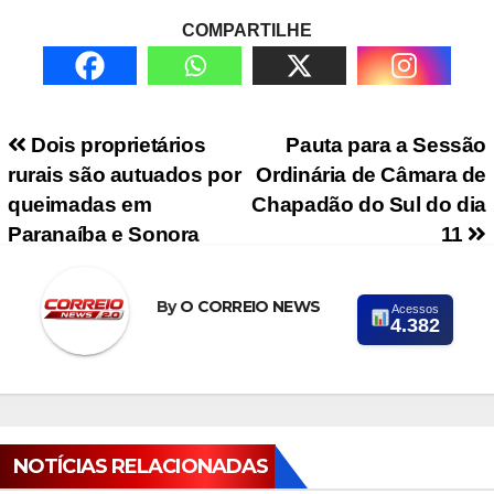
COMPARTILHE
Navegação de Post
Dois proprietários
Pauta para a Sessão
rurais são autuados por
Ordinária de Câmara de
queimadas em
Chapadão do Sul do dia
Paranaíba e Sonora
11
By
O CORREIO NEWS
Acessos
4.382
NOTÍCIAS RELACIONADAS