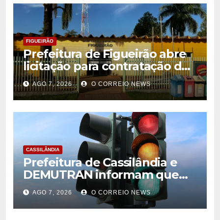
FIGUEIRÃO
Prefeitura de Figueirão abre
licitação para contratação de
estrutura de eventos
AGO 7, 2026
O CORREIO NEWS
CASSILÂNDIA
Prefeitura de Cassilândia e
DEMUTRAN informam que
semáforo entre as ruas Amin
AGO 7, 2026
O CORREIO NEWS
José e Antônio Paulino
entrou em funcionamento