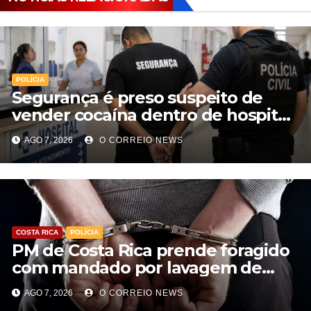
POLÍCIA
Segurança é preso suspeito de
vender cocaína dentro de hospital
e atuar para facção em Cassilândia
AGO 7, 2026
O CORREIO NEWS
COSTA RICA
POLÍCIA
PM de Costa Rica prende foragido
com mandado por lavagem de
dinheiro e estelionato
AGO 7, 2026
O CORREIO NEWS