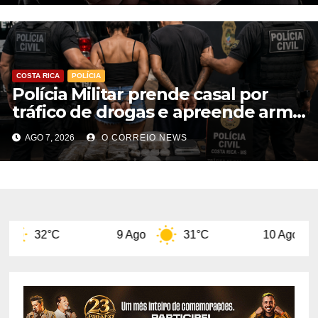
COSTA RICA
POLÍCIA
Polícia Militar prende casal por
tráfico de drogas e apreende arma
de fogo em Costa Rica
AGO 7, 2026
O CORREIO NEWS
9 Ago
31°C
10 Ago
32°C