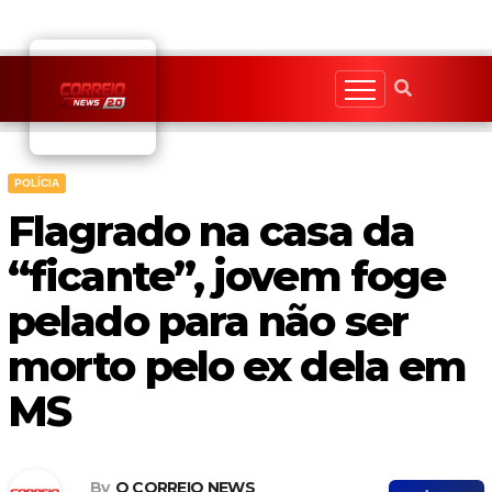
Skip
to
content
POLÍCIA
Flagrado na casa da
“ficante”, jovem foge
pelado para não ser
morto pelo ex dela em
MS
By
O CORREIO NEWS