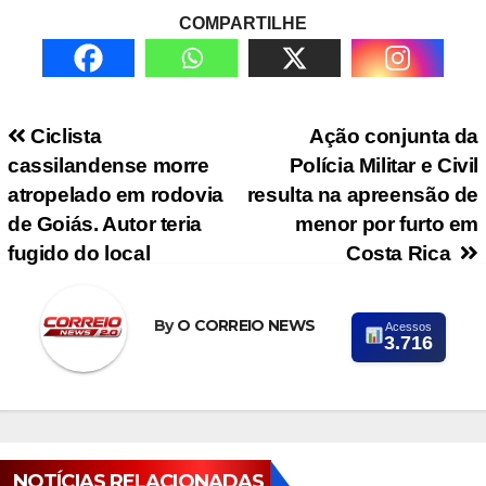
COMPARTILHE
Navegação de Post
Ciclista
Ação conjunta da
cassilandense morre
Polícia Militar e Civil
atropelado em rodovia
resulta na apreensão de
de Goiás. Autor teria
menor por furto em
fugido do local
Costa Rica
By
O CORREIO NEWS
Acessos
3.716
NOTÍCIAS RELACIONADAS