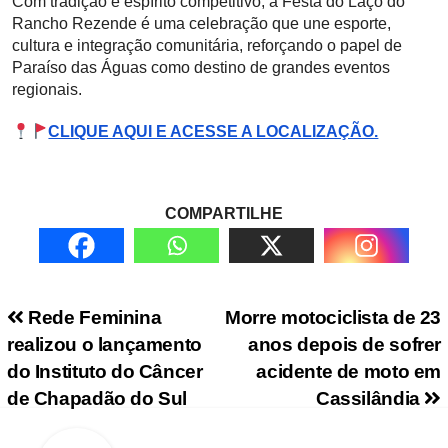
Com tradição e espírito competitivo, a Festa do Laço do
Rancho Rezende é uma celebração que une esporte,
cultura e integração comunitária, reforçando o papel de
Paraíso das Águas como destino de grandes eventos
regionais.
CLIQUE AQUI E ACESSE A LOCALIZAÇÃO.
COMPARTILHE
Navegação de Post
Rede Feminina
Morre motociclista de 23
realizou o lançamento
anos depois de sofrer
do Instituto do Câncer
acidente de moto em
de Chapadão do Sul
Cassilândia