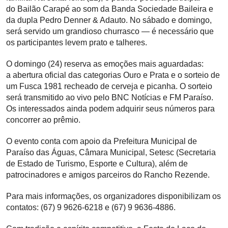
do
Bailão Carapé
ao som da
Banda Sociedade Baileira
e
da dupla
Pedro Denner & Adauto
. No sábado e domingo,
será servido um
grandioso churrasco
— é necessário que
os participantes levem prato e talheres.
O domingo (24) reserva as emoções mais aguardadas:
a
abertura oficial das categorias Ouro e Prata
e o
sorteio de
um Fusca 1981
recheado de cerveja e picanha. O sorteio
será transmitido
ao vivo
pelo
BNC Notícias
e
FM Paraíso
.
Os interessados ainda podem adquirir seus números para
concorrer ao prêmio.
O evento conta com apoio da
Prefeitura Municipal de
Paraíso das Águas
,
Câmara Municipal
,
Setesc (Secretaria
de Estado de Turismo, Esporte e Cultura)
, além de
patrocinadores e amigos parceiros do Rancho Rezende.
Para mais informações, os organizadores disponibilizam os
contatos:
(67) 9 9626-6218
e
(67) 9 9636-4886
.