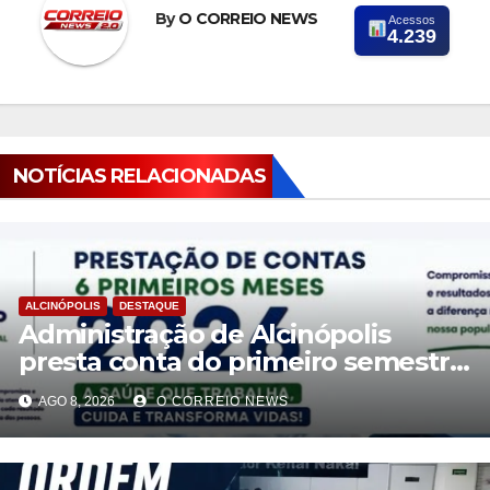
By
O CORREIO NEWS
Acessos
4.239
NOTÍCIAS RELACIONADAS
ALCINÓPOLIS
DESTAQUE
Administração de Alcinópolis
presta conta do primeiro semestre
de 2026
AGO 8, 2026
O CORREIO NEWS