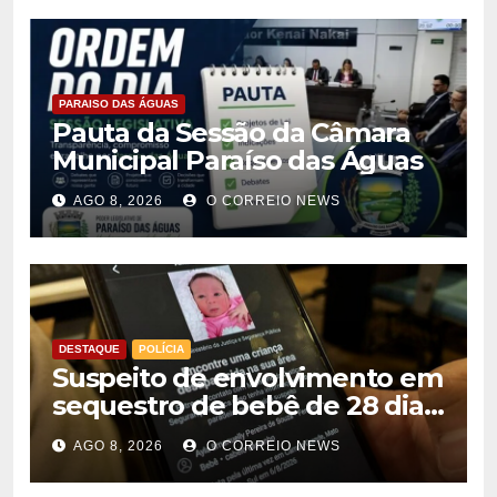
PARAISO DAS ÁGUAS
Pauta da Sessão da Câmara
Municipal Paraíso das Águas
AGO 8, 2026
O CORREIO NEWS
DESTAQUE
POLÍCIA
Suspeito de envolvimento em
sequestro de bebê de 28 dias
é preso na Capital
AGO 8, 2026
O CORREIO NEWS