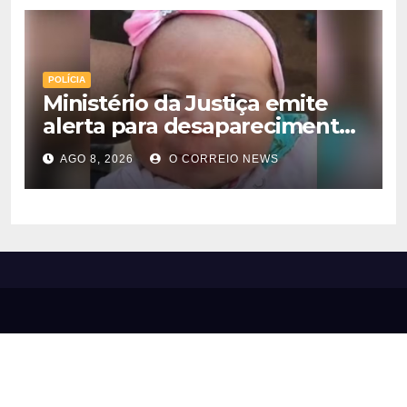
POLÍCIA
Ministério da Justiça emite
alerta para desaparecimento
de bebê de 28 dias em MS;
AGO 8, 2026
O CORREIO NEWS
polícia apura suposto
sequestro