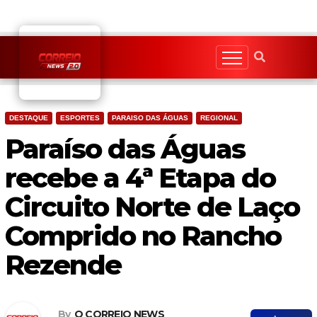
Skip
to
content
DESTAQUE
ESPORTES
PARAISO DAS ÁGUAS
REGIONAL
Paraíso das Águas
recebe a 4ª Etapa do
Circuito Norte de Laço
Comprido no Rancho
Rezende
By
O CORREIO NEWS