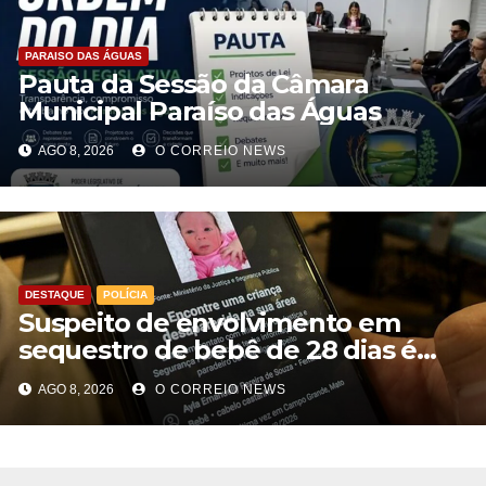
PARAISO DAS ÁGUAS
Pauta da Sessão da Câmara
Municipal Paraíso das Águas
AGO 8, 2026
O CORREIO NEWS
DESTAQUE
POLÍCIA
Suspeito de envolvimento em
sequestro de bebê de 28 dias é
preso na Capital
AGO 8, 2026
O CORREIO NEWS