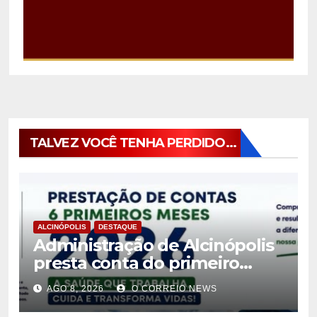
TALVEZ VOCÊ TENHA PERDIDO...
ALCINÓPOLIS
DESTAQUE
Administração de Alcinópolis
presta conta do primeiro
semestre de 2026
AGO 8, 2026
O CORREIO NEWS