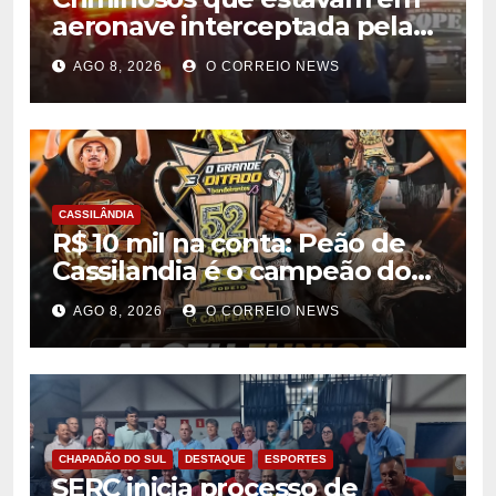
aeronave interceptada pela
FAB em MS morrem durante
AGO 8, 2026
O CORREIO NEWS
confronto com o Bope
CASSILÂNDIA
R$ 10 mil na conta: Peão de
Cassilandia é o campeão do
desafio “O Grande Ditado
AGO 8, 2026
O CORREIO NEWS
Bandeirantes” em
Rondonópolis
CHAPADÃO DO SUL
DESTAQUE
ESPORTES
SERC inicia processo de