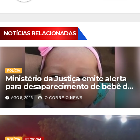
NOTÍCIAS RELACIONADAS
POLÍCIA
Ministério da Justiça emite alerta
para desaparecimento de bebê de
28 dias em MS; polícia apura
AGO 8, 2026
O CORREIO NEWS
suposto sequestro
POLÍCIA
REGIONAL