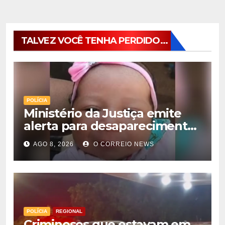
TALVEZ VOCÊ TENHA PERDIDO...
POLÍCIA
Ministério da Justiça emite
alerta para desaparecimento
de bebê de 28 dias em MS;
AGO 8, 2026
O CORREIO NEWS
polícia apura suposto
sequestro
POLÍCIA
REGIONAL
Criminosos que estavam em