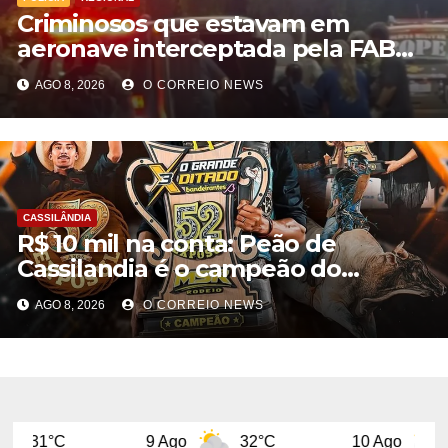
Criminosos que estavam em
aeronave interceptada pela FAB
em MS morrem durante confronto
AGO 8, 2026
O CORREIO NEWS
com o Bope
CASSILÂNDIA
R$ 10 mil na conta: Peão de
Cassilandia é o campeão do
desafio “O Grande Ditado
AGO 8, 2026
O CORREIO NEWS
Bandeirantes” em Rondonópolis
9 Ago
32°C
10 Ago
32°C