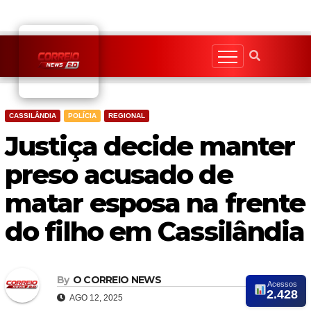
Skip
to
content
CASSILÂNDIA
POLÍCIA
REGIONAL
Justiça decide manter
preso acusado de
matar esposa na frente
do filho em Cassilândia
By
O CORREIO NEWS
Acessos
2.428
AGO 12, 2025