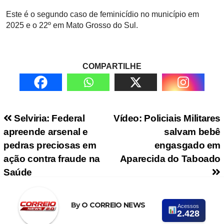
Este é o segundo caso de feminicídio no município em
2025 e o 22º em Mato Grosso do Sul.
COMPARTILHE
Navegação de Post
Selviria: Federal
Vídeo: Policiais Militares
apreende arsenal e
salvam bebê
pedras preciosas em
engasgado em
ação contra fraude na
Aparecida do Taboado
Saúde
By
O CORREIO NEWS
Acessos
2.428