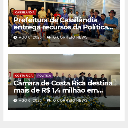
CASSILÂNDIA
Prefeitura de Cassilândia
entrega recursos da Política
Nacional Aldir Blanc a
AGO 6, 2026
O CORREIO NEWS
agentes culturais
COSTA RICA
POLÍTICA
Câmara de Costa Rica destina
mais de R$ 1,4 milhão em
emendas para investimentos
AGO 6, 2026
O CORREIO NEWS
em diversas áreas