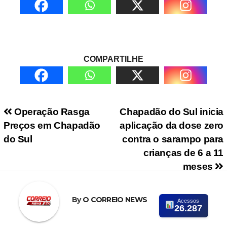
COMPARTILHE
Navegação de Post
Operação Rasga
Chapadão do Sul inicia
Preços em Chapadão
aplicação da dose zero
do Sul
contra o sarampo para
crianças de 6 a 11
meses
By
O CORREIO NEWS
Acessos
26.287