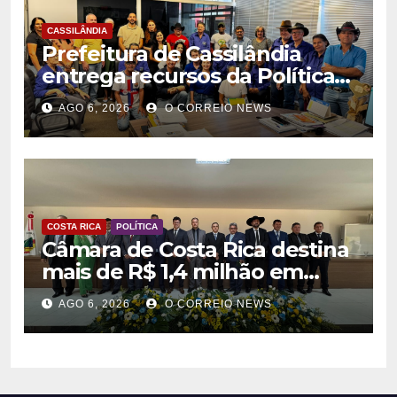
CASSILÂNDIA
Prefeitura de Cassilândia
entrega recursos da Política
Nacional Aldir Blanc a
AGO 6, 2026
O CORREIO NEWS
agentes culturais
COSTA RICA
POLÍTICA
Câmara de Costa Rica destina
mais de R$ 1,4 milhão em
emendas para investimentos
AGO 6, 2026
O CORREIO NEWS
em diversas áreas