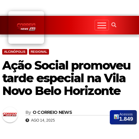
Skip
to
content
ALCINÓPOLIS
REGIONAL
Ação Social promoveu
tarde especial na Vila
Novo Belo Horizonte
By
O CORREIO NEWS
Acessos
1.849
AGO 14, 2025