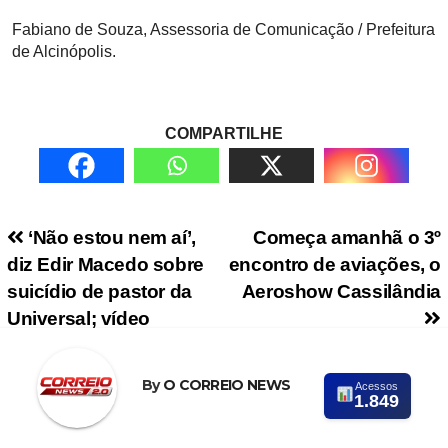
Fabiano de Souza, Assessoria de Comunicação / Prefeitura
de Alcinópolis.
COMPARTILHE
Navegação de Post
‘Não estou nem aí’,
Começa amanhã o 3º
diz Edir Macedo sobre
encontro de aviações, o
suicídio de pastor da
Aeroshow Cassilândia
Universal; vídeo
By
O CORREIO NEWS
Acessos
1.849