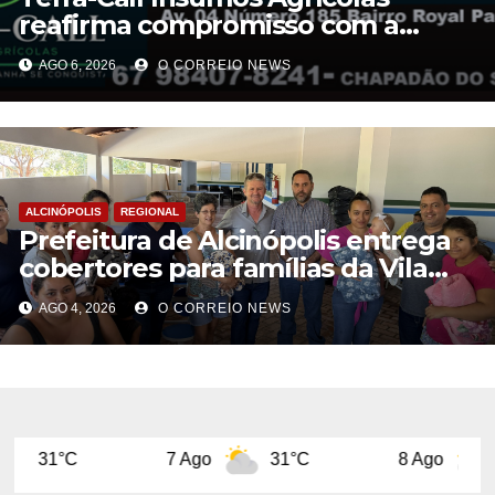
reafirma compromisso com a
qualidade do Calcário Castro PR
AGO 6, 2026
O CORREIO NEWS
ALCINÓPOLIS
REGIONAL
Prefeitura de Alcinópolis entrega
cobertores para famílias da Vila
Novo Belo Horizonte
AGO 4, 2026
O CORREIO NEWS
7 Ago
31°C
8 Ago
31°C