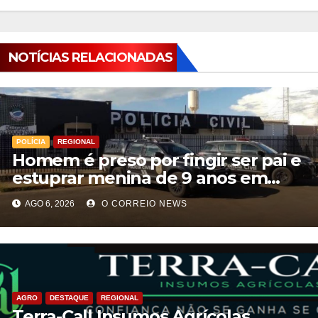
NOTÍCIAS RELACIONADAS
POLÍCIA
REGIONAL
Homem é preso por fingir ser pai e
estuprar menina de 9 anos em
Aparecida do Taboado
AGO 6, 2026
O CORREIO NEWS
AGRO
DESTAQUE
REGIONAL
Terra-Call Insumos Agrícolas