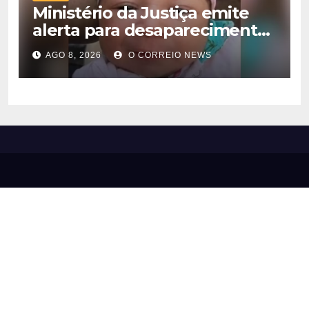
Ministério da Justiça emite
alerta para desaparecimento
de bebê de 28 dias em MS;
AGO 8, 2026
O CORREIO NEWS
polícia apura suposto
sequestro