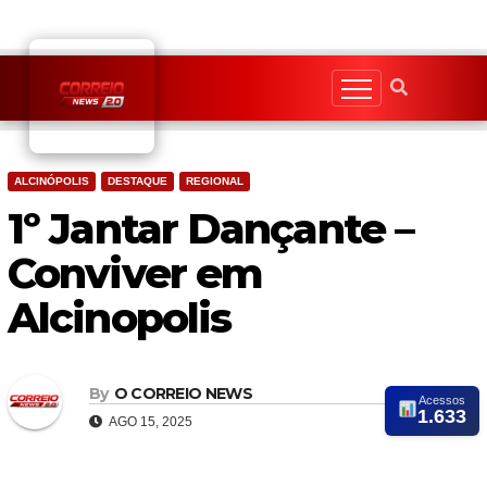
Skip
to
content
ALCINÓPOLIS
DESTAQUE
REGIONAL
1º Jantar Dançante –
Conviver em
Alcinopolis
By
O CORREIO NEWS
Acessos
1.633
AGO 15, 2025