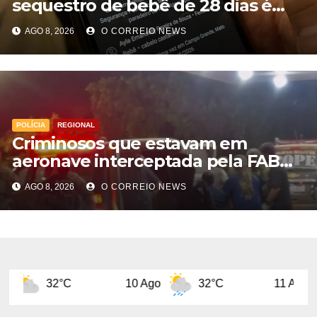
sequestro de bebê de 28 dias é
preso na Capital
AGO 8, 2026
O CORREIO NEWS
POLÍCIA
REGIONAL
Criminosos que estavam em
aeronave interceptada pela FAB
em MS morrem durante confronto
AGO 8, 2026
O CORREIO NEWS
com o Bope
°C
10 Ago
32°C
11 Ago
29°C