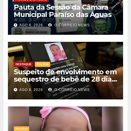
Pauta da Sessão da Câmara
Municipal Paraíso das Águas
AGO 8, 2026
O CORREIO NEWS
DESTAQUE
POLÍCIA
Suspeito de envolvimento em
sequestro de bebê de 28 dias
é preso na Capital
AGO 8, 2026
O CORREIO NEWS
POLÍCIA