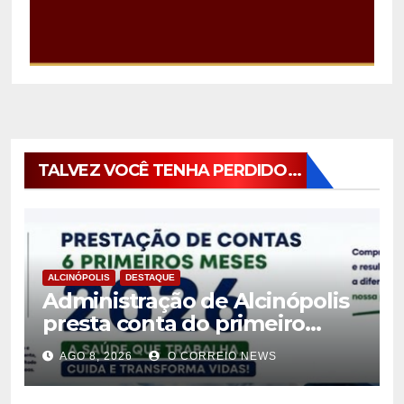
TALVEZ VOCÊ TENHA PERDIDO...
ALCINÓPOLIS
DESTAQUE
Administração de Alcinópolis
presta conta do primeiro
semestre de 2026
AGO 8, 2026
O CORREIO NEWS