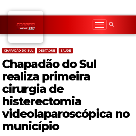
Skip
to
content
CHAPADÃO DO SUL
DESTAQUE
SAÚDE
Chapadão do Sul
realiza primeira
cirurgia de
histerectomia
videolaparoscópica no
município