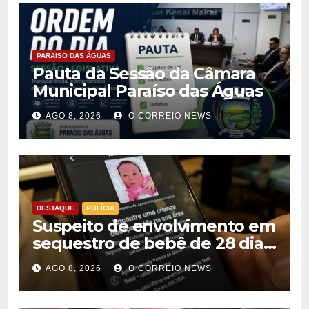
PARAISO DAS ÁGUAS
Pauta da Sessão da Câmara
Municipal Paraíso das Águas
AGO 8, 2026
O CORREIO NEWS
DESTAQUE
POLÍCIA
Suspeito de envolvimento em
sequestro de bebê de 28 dias
é preso na Capital
AGO 8, 2026
O CORREIO NEWS