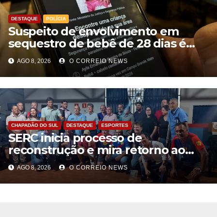
DESTAQUE
POLÍCIA
Suspeito de envolvimento em
sequestro de bebê de 28 dias é
preso na Capital
AGO 8, 2026
O CORREIO NEWS
CHAPADÃO DO SUL
DESTAQUE
ESPORTES
SERC inicia processo de
reconstrução e mira retorno ao
futebol profissional em Chapadão
AGO 8, 2026
O CORREIO NEWS
do Sul