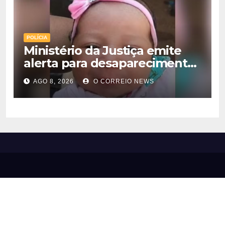
POLÍCIA
Ministério da Justiça emite
alerta para desaparecimento
de bebê de 28 dias em MS;
AGO 8, 2026
O CORREIO NEWS
polícia apura suposto
sequestro