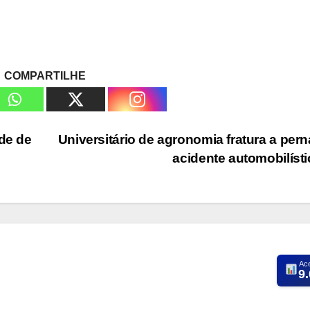
COMPARTILHE
rde de
Universitário de agronomia fratura a per
acidente automobilíst
Ac
9