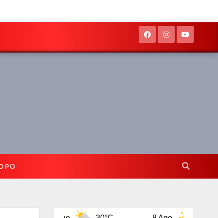
OPO
7 Ago
30°C
8 Ago
32°C