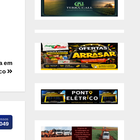
na em
ico
essos
.049