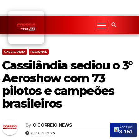
Skip
to
content
CASSILÂNDIA
REGIONAL
Cassilândia sediou o 3°
Aeroshow com 73
pilotos e campeões
brasileiros
By
O CORREIO NEWS
Acessos
3.151
AGO 19, 2025