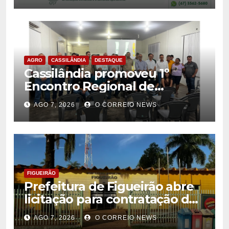
AGRO
CASSILÂNDIA
DESTAQUE
Cassilândia promoveu 1º
Encontro Regional de
Citricultores e fortalece o
AGO 7, 2026
O CORREIO NEWS
desenvolvimento da
citricultura
FIGUEIRÃO
Prefeitura de Figueirão abre
licitação para contratação de
estrutura de eventos
AGO 7, 2026
O CORREIO NEWS