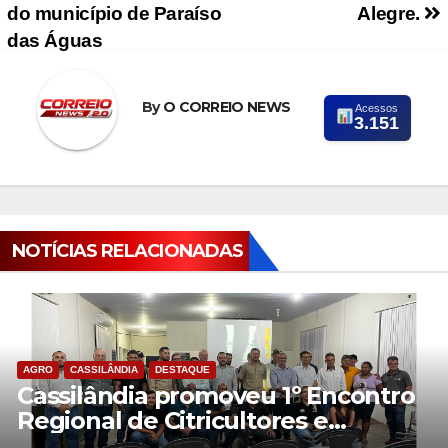
do município de Paraíso
Alegre.
das Águas
By
O CORREIO NEWS
Acessos
3.151
NOTÍCIAS RELACIONADAS
AGRO
CASSILÂNDIA
DESTAQUE
Cassilândia promoveu 1º Encontro
Regional de Citricultores e
fortalece o desenvolvimento da