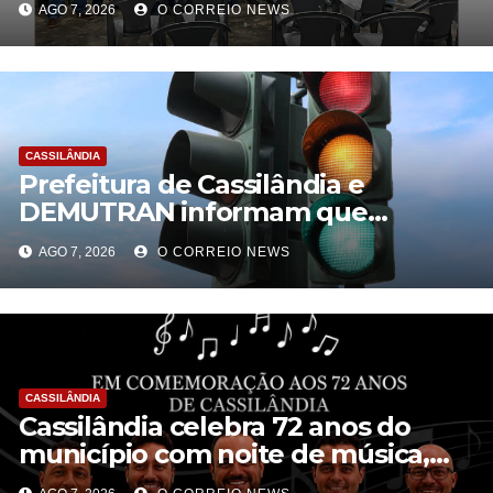
AGO 7, 2026
O CORREIO NEWS
citricultura
CASSILÂNDIA
Prefeitura de Cassilândia e
DEMUTRAN informam que
semáforo entre as ruas Amin José
AGO 7, 2026
O CORREIO NEWS
e Antônio Paulino entrou em
funcionamento
CASSILÂNDIA
Cassilândia celebra 72 anos do
município com noite de música,
cultura e interação na Praça São