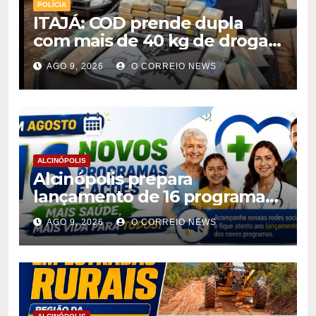
POLÍCIA
ITAJÁ: COD prende dupla
com mais de 40 kg de drogas
avaliadas em r$ 1 milhão
AGO 9, 2026
O CORREIO NEWS
ALCINÓPOLIS
Alcinópolis prepara
lançamento de 16 programas
de saúde para ampliar
AGO 9, 2026
O CORREIO NEWS
atendimento à população