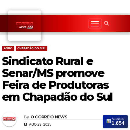
Skip
to
content
AGRO
CHAPADÃO DO SUL
Sindicato Rural e
Senar/MS promove
Feira de Produtoras
em Chapadão do Sul
By
O CORREIO NEWS
Acessos
1.654
AGO 23, 2025