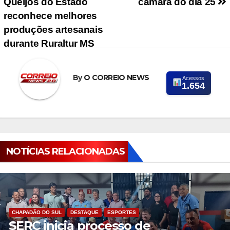
Queijos do Estado
câmara do dia 25
reconhece melhores
produções artesanais
durante Ruraltur MS
By
O CORREIO NEWS
Acessos
1.654
NOTÍCIAS RELACIONADAS
CHAPADÃO DO SUL
DESTAQUE
ESPORTES
SERC inicia processo de