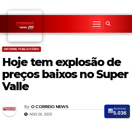
Skip
to
content
INFORME PUBLICITÁRIO
Hoje tem explosão de
preços baixos no Super
Valle
By
O CORREIO NEWS
Acessos
5.036
AGO 26, 2025