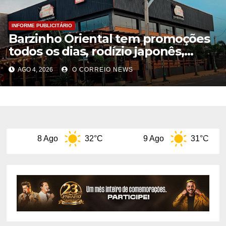
INFORME PUBLICITÁRIO
Barzinho Oriental tem promoções
todos os dias, rodízio japonês,
Happy Hour e agora também
AGO 4, 2026
O CORREIO NEWS
pizzaria
Ago
32°C
9 Ago
31°C
10 Ago