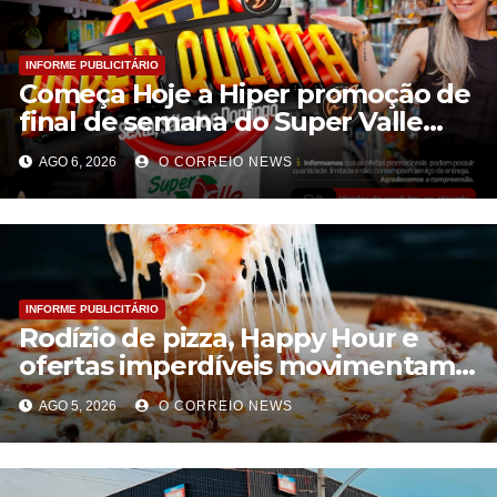
INFORME PUBLICITÁRIO
Começa Hoje a Hiper promoção de
final de semana do Super Valle
Confira:
AGO 6, 2026
O CORREIO NEWS
INFORME PUBLICITÁRIO
Rodízio de pizza, Happy Hour e
ofertas imperdíveis movimentam a
quarta-feira no Barzinho Oriental
AGO 5, 2026
O CORREIO NEWS