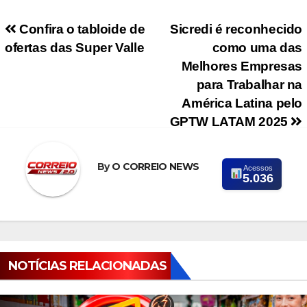
Navegação de Post
Confira o tabloide de
Sicredi é reconhecido
ofertas das Super Valle
como uma das
Melhores Empresas
para Trabalhar na
América Latina pelo
GPTW LATAM 2025
By
O CORREIO NEWS
Acessos
5.036
NOTÍCIAS RELACIONADAS