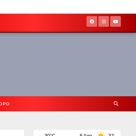
OPO
o
30°C
8 Ago
32°C
9 Ago