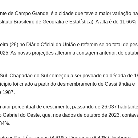
ante de Campo Grande, é a cidade que teve a maior variação n
uto Brasileiro de Geografia e Estatística). A alta é de 11,66%,
ira (28) no Diário Oficial da União e referem-se ao total de pe
 2025. As novas projeções alteram a contagem anterior, de outub
o Sul, Chapadão do Sul começou a ser povoado na década de 1
cípio foi criado a partir do desmembramento de Cassilândia e
e 1987.
maior percentual de crescimento, passando de 26.037 habitant
o Gabriel do Oeste, que, nos dados de outubro de 2023, conta
,84%.
ento estão Três Lagoas (8,61%), Dourados (8,49%), Ivinhema