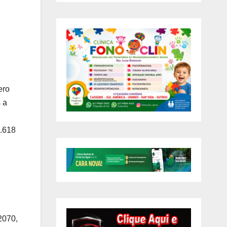
ero
 a
7.618
2070,