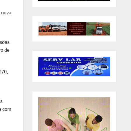
a nova
ssoas
ro de
970,
es
va com