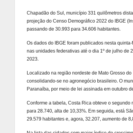
Chapadão do Sul, município 331 quilômetros dist
projeção do Censo Demográfico 2022 do IBGE (Instit
passando de 30.993 para 34.606 habitantes.
Os dados do IBGE foram publicados nesta quinta-fe
nas unidades federativas até o dia 1º de julho de
2023.
Localizado na região nordeste de Mato Grosso d
consolidando-se no agronegócio brasileiro. O muni
Paranaíba, por meio de lei assinada em outubro d
Conforme a tabela, Costa Rica obteve o segundo 
para 28.740, alta de 10,33%. Em seguida, está Sã
29.579 habitantes e, agora, 32.207, aumento de 8
Na lista das cidades com maior índice de crescim