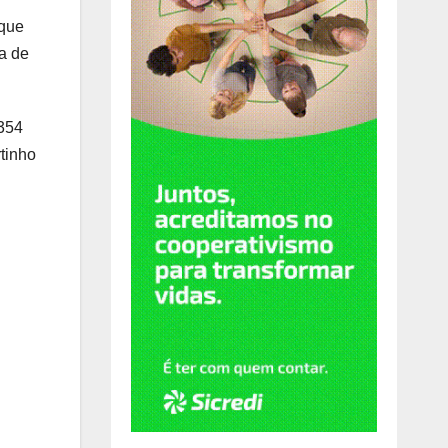
 que
a de
.354
tinho