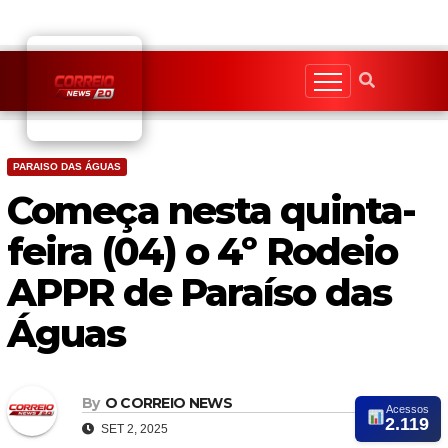
Skip
to
content
PARAISO DAS ÁGUAS
Começa nesta quinta-
feira (04) o 4º Rodeio
APPR de Paraíso das
Águas
By
O CORREIO NEWS
Acessos
2.119
SET 2, 2025