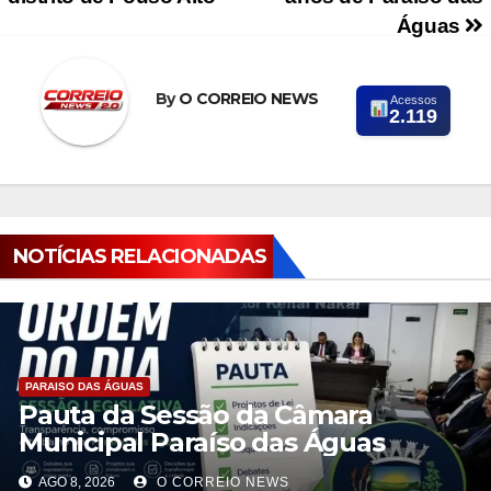
Águas
By
O CORREIO NEWS
Acessos
2.119
NOTÍCIAS RELACIONADAS
PARAISO DAS ÁGUAS
Pauta da Sessão da Câmara
Municipal Paraíso das Águas
AGO 8, 2026
O CORREIO NEWS