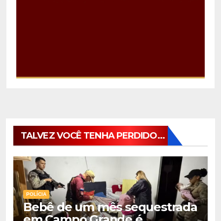
TALVEZ VOCÊ TENHA PERDIDO...
POLÍCIA
Bebê de um mês sequestrada
em Campo Grande é