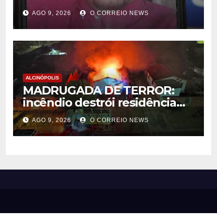
Municipal; sepultamento será
AGO 9, 2026
O CORREIO NEWS
nesta segunda-feira
ALCINÓPOLIS
MADRUGADA DE TERROR:
incêndio destrói residência
em Alcinópolis
AGO 9, 2026
O CORREIO NEWS