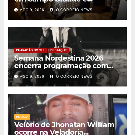
encontrada no Paraguai
AGO 9, 2026
O CORREIO NEWS
CHAPADÃO DO SUL
DESTAQUE
Semana Nordestina 2026
encerra programação com
grande festa e valorização da
AGO 9, 2026
O CORREIO NEWS
cultura em Chapadão do Sul
POLÍCIA
Velório de Jhonatan William
ocorre na Veladoria