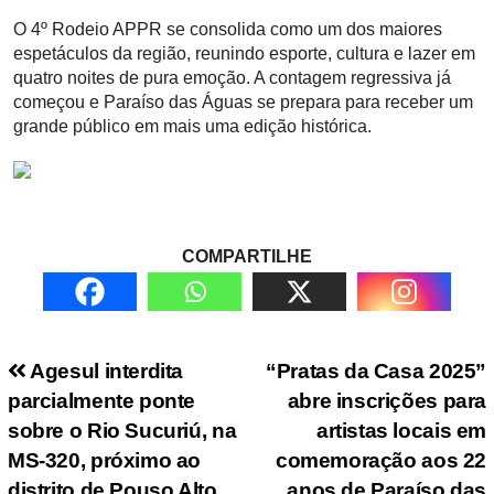
O 4º Rodeio APPR se consolida como um dos maiores
espetáculos da região, reunindo esporte, cultura e lazer em
quatro noites de pura emoção. A contagem regressiva já
começou e Paraíso das Águas se prepara para receber um
grande público em mais uma edição histórica.
COMPARTILHE
Navegação de Post
Agesul interdita
“Pratas da Casa 2025”
parcialmente ponte
abre inscrições para
sobre o Rio Sucuriú, na
artistas locais em
MS-320, próximo ao
comemoração aos 22
distrito de Pouso Alto
anos de Paraíso das