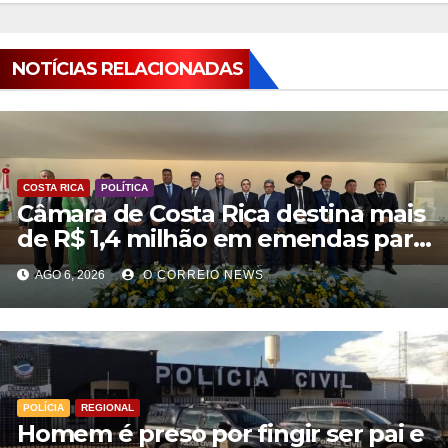
NOTÍCIAS RELACIONADAS
COSTA RICA
POLÍTICA
Câmara de Costa Rica destina mais
de R$ 1,4 milhão em emendas para
investimentos em diversas áreas
AGO 6, 2026
O CORREIO NEWS
POLÍCIA
REGIONAL
Homem é preso por fingir ser pai e