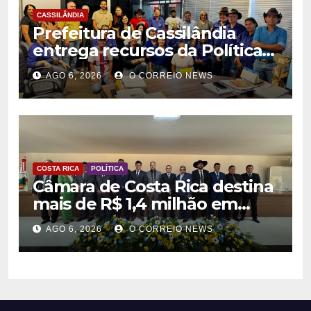
CASSILÂNDIA
Prefeitura de Cassilândia
entrega recursos da Política
Nacional Aldir Blanc a
AGO 6, 2026
O CORREIO NEWS
agentes culturais
COSTA RICA
POLÍTICA
Câmara de Costa Rica destina
mais de R$ 1,4 milhão em
emendas para investimentos
AGO 6, 2026
O CORREIO NEWS
em diversas áreas