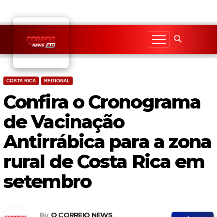
Skip
to
content
COSTA RICA
REGIONAL
Confira o Cronograma
de Vacinação
Antirrábica para a zona
rural de Costa Rica em
setembro
By
O CORREIO NEWS