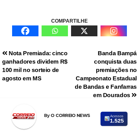
COMPARTILHE
Navegação de Post
Nota Premiada: cinco
Banda Bampá
ganhadores dividem R$
conquista duas
100 mil no sorteio de
premiações no
agosto em MS
Campeonato Estadual
de Bandas e Fanfarras
em Dourados
By
O CORREIO NEWS
Acessos
1.525