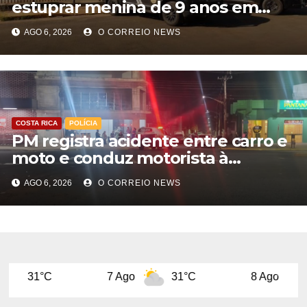
estuprar menina de 9 anos em
Aparecida do Taboado
AGO 6, 2026
O CORREIO NEWS
COSTA RICA
POLÍCIA
PM registra acidente entre carro e
moto e conduz motorista à
Delegacia em Costa Rica
AGO 6, 2026
O CORREIO NEWS
7 Ago
31°C
8 Ago
31°C