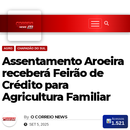
Skip
to
content
AGRO
CHAPADÃO DO SUL
Assentamento Aroeira
receberá Feirão de
Crédito para
Agricultura Familiar
By
O CORREIO NEWS
Acessos
1.521
SET 5, 2025