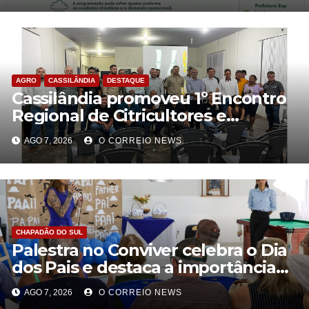
AGRO
CASSILÂNDIA
DESTAQUE
Cassilândia promoveu 1º Encontro
Regional de Citricultores e
fortalece o desenvolvimento da
AGO 7, 2026
O CORREIO NEWS
citricultura
CHAPADÃO DO SUL
Palestra no Conviver celebra o Dia
dos Pais e destaca a importância
da figura paterna na família
AGO 7, 2026
O CORREIO NEWS