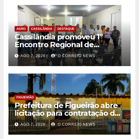
AGRO
CASSILÂNDIA
DESTAQUE
Cassilândia promoveu 1º
Encontro Regional de
Citricultores e fortalece o
AGO 7, 2026
O CORREIO NEWS
desenvolvimento da
citricultura
FIGUEIRÃO
Prefeitura de Figueirão abre
licitação para contratação de
estrutura de eventos
AGO 7, 2026
O CORREIO NEWS