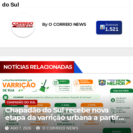
do Sul
By
O CORREIO NEWS
Acessos
1.521
NOTÍCIAS RELACIONADAS
CHAPADÃO DO SUL
Chapadão do Sul recebe nova
etapa da varrição urbana a partir
de 10 de agosto
AGO 7, 2026
O CORREIO NEWS