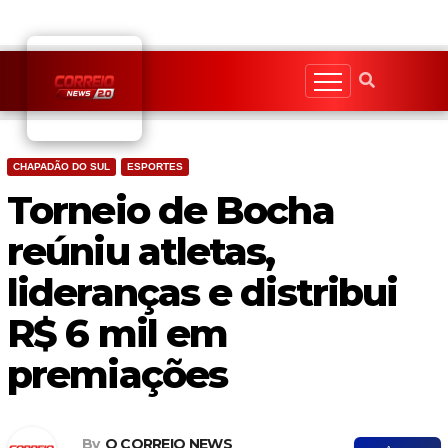
Skip
to
content
CHAPADÃO DO SUL
ESPORTES
Torneio de Bocha
reúniu atletas,
lideranças e distribui
R$ 6 mil em
premiações
By
O CORREIO NEWS