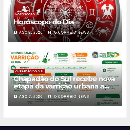
HORÓSCOPO
Horóscopo do Dia
AGO 8, 2026
O CORREIO NEWS
CHAPADÃO DO SUL
Chapadão do Sul recebe nova
etapa da varrição urbana a
partir de 10 de agosto
AGO 7, 2026
O CORREIO NEWS