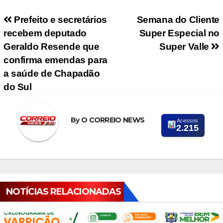
Navegação de Post
Prefeito e secretários
Semana do Cliente
recebem deputado
Super Especial no
Geraldo Resende que
Super Valle
confirma emendas para
a saúde de Chapadão
do Sul
By
O CORREIO NEWS
Acessos
2.215
NOTÍCIAS RELACIONADAS