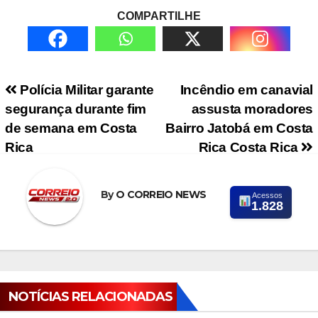
COMPARTILHE
Navegação de Post
Polícia Militar garante
Incêndio em canavial
segurança durante fim
assusta moradores
de semana em Costa
Bairro Jatobá em Costa
Rica
Rica Costa Rica
By
O CORREIO NEWS
Acessos
1.828
NOTÍCIAS RELACIONADAS