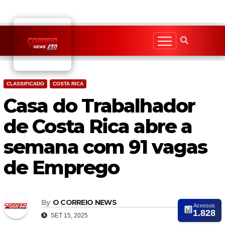
Skip
to
content
CLASSIFICADO
COSTA RICA
Casa do Trabalhador
de Costa Rica abre a
semana com 91 vagas
de Emprego
By
O CORREIO NEWS
Acessos
1.828
SET 15, 2025