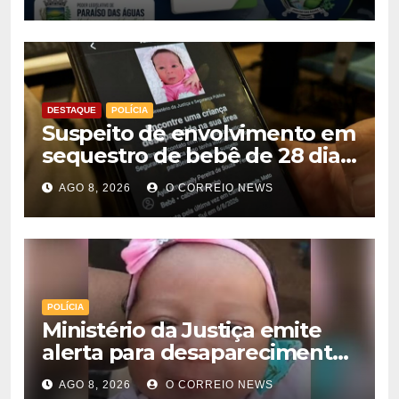
DESTAQUE
POLÍCIA
Suspeito de envolvimento em
sequestro de bebê de 28 dias
é preso na Capital
AGO 8, 2026
O CORREIO NEWS
POLÍCIA
Ministério da Justiça emite
alerta para desaparecimento
de bebê de 28 dias em MS;
AGO 8, 2026
O CORREIO NEWS
polícia apura suposto