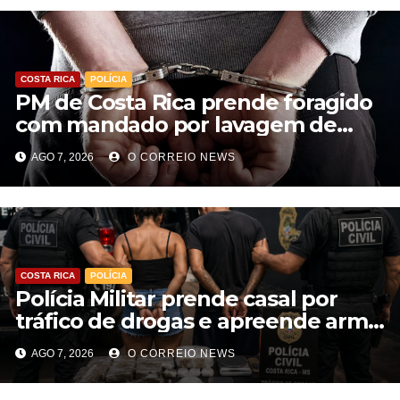
COSTA RICA
POLÍCIA
PM de Costa Rica prende foragido
com mandado por lavagem de
dinheiro e estelionato
AGO 7, 2026
O CORREIO NEWS
COSTA RICA
POLÍCIA
Polícia Militar prende casal por
tráfico de drogas e apreende arma
de fogo em Costa Rica
AGO 7, 2026
O CORREIO NEWS