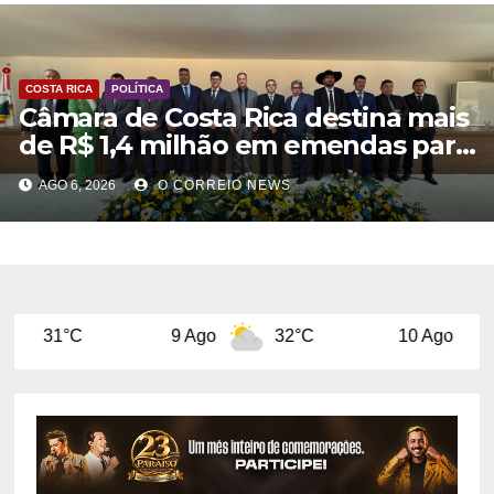
COSTA RICA
POLÍTICA
Câmara de Costa Rica destina mais
de R$ 1,4 milhão em emendas para
investimentos em diversas áreas
AGO 6, 2026
O CORREIO NEWS
9 Ago
32°C
10 Ago
32°C