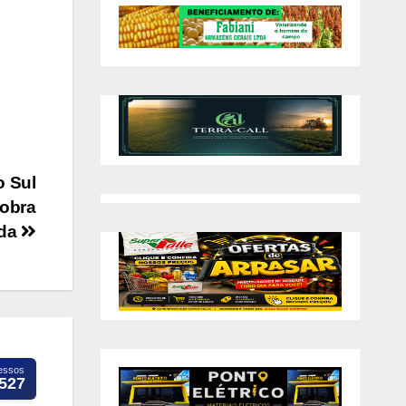
o Sul
 obra
ada
essos
.527