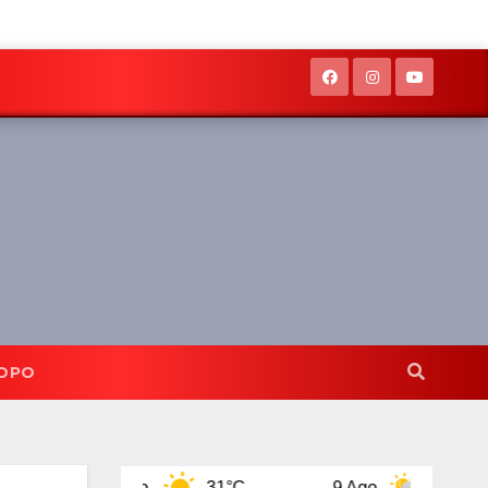
OPO
8 Ago
31°C
9 Ago
32°C