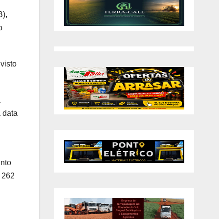
B),
o
visto
a
 data
ento
e 262