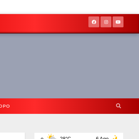
OPO
5 Ago
28°C
6 Ago
31°C