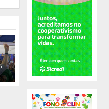
O
ual