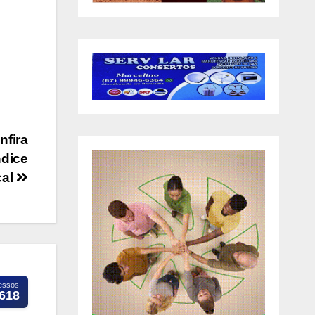
nfira
ndice
cal
essos
.618