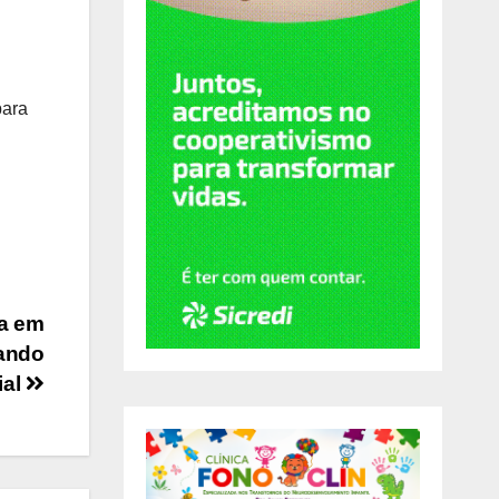
para
da em
tando
ial