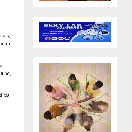
cias,
padão
oi
lino,
lícia