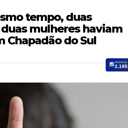
smo tempo, duas
 duas mulheres haviam
m Chapadão do Sul
Acessos
2.195