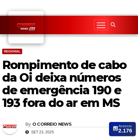
Skip
to
content
REGIONAL
Rompimento de cabo
da Oi deixa números
de emergência 190 e
193 fora do ar em MS
By
O CORREIO NEWS
Acessos
2.176
SET 23, 2025