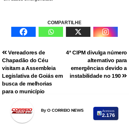
COMPARTILHE
Navegação de Post
Vereadores de
4ª CIPM divulga número
Chapadão do Céu
alternativo para
visitam a Assembleia
emergências devido a
Legislativa de Goiás em
instabilidade no 190
busca de melhorias
para o município
By
O CORREIO NEWS
Acessos
2.176