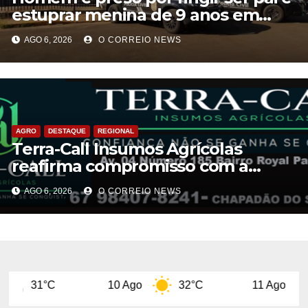
estuprar menina de 9 anos em
Aparecida do Taboado
AGO 6, 2026
O CORREIO NEWS
AGRO
DESTAQUE
REGIONAL
Terra-Call Insumos Agrícolas
reafirma compromisso com a
qualidade do Calcário Castro PR
AGO 6, 2026
O CORREIO NEWS
10 Ago
32°C
11 Ago
29°C