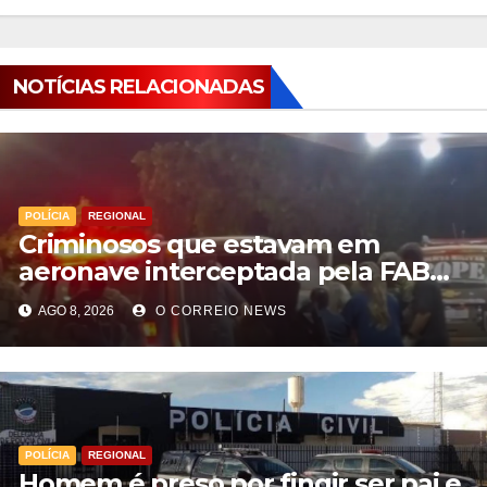
NOTÍCIAS RELACIONADAS
POLÍCIA
REGIONAL
Criminosos que estavam em
aeronave interceptada pela FAB
em MS morrem durante confronto
AGO 8, 2026
O CORREIO NEWS
com o Bope
POLÍCIA
REGIONAL
Homem é preso por fingir ser pai e