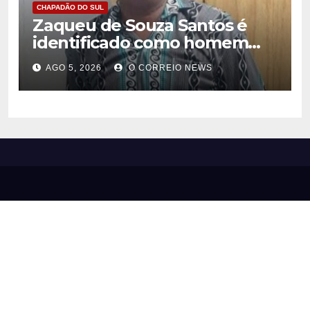
CHAPADÃO DO SUL
Zaqueu de Souza Santos é
identificado como homem
encontrado morto em
AGO 5, 2026
O CORREIO NEWS
Chapadão do Sul