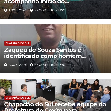
acompanha início do
recapeamento e pede
AGO 5, 2026
O CORREIO NEWS
compreensão da população em
Chapadão do Sul
CHAPADÃO DO SUL
Zaqueu de Souza Santos é
identificado como homem
encontrado morto em Chapadão
AGO 5, 2026
O CORREIO NEWS
do Sul
CHAPADÃO DO SUL
Chapadão do Sul recebe equipe da
Prefeitura de Coxim para