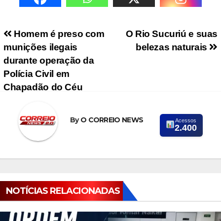
Navegação de Post
Homem é preso com
O Rio Sucuriú e suas
munições ilegais
belezas naturais
durante operação da
Polícia Civil em
Chapadão do Céu
By
O CORREIO NEWS
Acessos
2.400
NOTÍCIAS RELACIONADAS