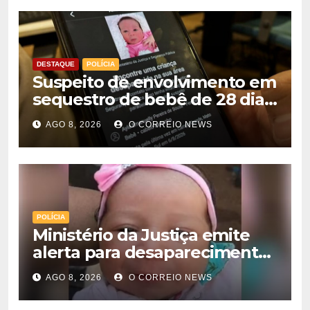
DESTAQUE
POLÍCIA
Suspeito de envolvimento em
sequestro de bebê de 28 dias
é preso na Capital
AGO 8, 2026
O CORREIO NEWS
POLÍCIA
Ministério da Justiça emite
alerta para desaparecimento
de bebê de 28 dias em MS;
AGO 8, 2026
O CORREIO NEWS
polícia apura suposto
sequestro