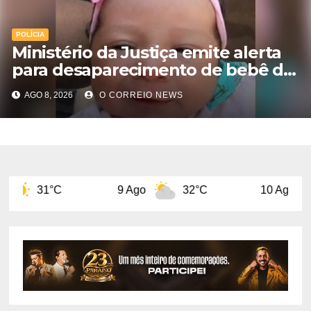
POLÍCIA
Ministério da Justiça emite alerta
para desaparecimento de bebê de
28 dias em MS; polícia apura
AGO 8, 2026
O CORREIO NEWS
suposto sequestro
9 Ago
32°C
10 Ago
32°C