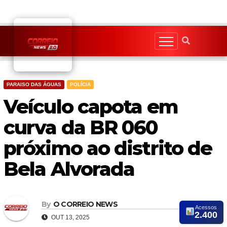
Skip
to
content
PARAISO DAS ÁGUAS
POLÍCIA
Veículo capota em
curva da BR 060
próximo ao distrito de
Bela Alvorada
By
O CORREIO NEWS
Acessos
2.400
OUT 13, 2025