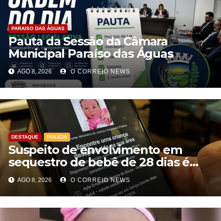
PARAISO DAS ÁGUAS
Pauta da Sessão da Câmara
Municipal Paraíso das Águas
AGO 8, 2026
O CORREIO NEWS
DESTAQUE
POLÍCIA
Suspeito de envolvimento em
sequestro de bebê de 28 dias é
preso na Capital
AGO 8, 2026
O CORREIO NEWS