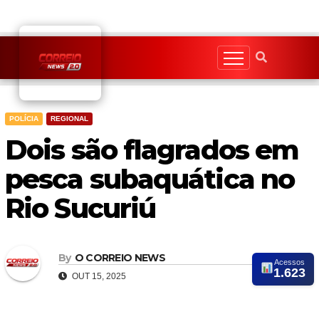
Skip
to
content
POLÍCIA
REGIONAL
Dois são flagrados em
pesca subaquática no
Rio Sucuriú
By
O CORREIO NEWS
Acessos
1.623
OUT 15, 2025