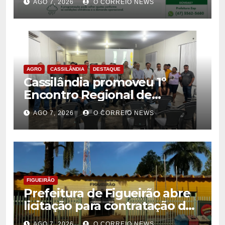
AGO 7, 2026
O CORREIO NEWS
AGRO
CASSILÂNDIA
DESTAQUE
Cassilândia promoveu 1º
Encontro Regional de
Citricultores e fortalece o
AGO 7, 2026
O CORREIO NEWS
desenvolvimento da
citricultura
FIGUEIRÃO
Prefeitura de Figueirão abre
licitação para contratação de
estrutura de eventos
AGO 7, 2026
O CORREIO NEWS