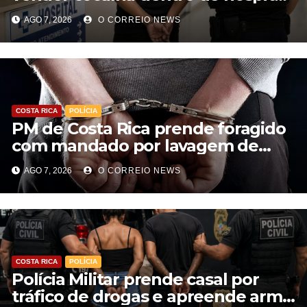
e atuar para facção em Cassilândia
AGO 7, 2026
O CORREIO NEWS
COSTA RICA
POLÍCIA
PM de Costa Rica prende foragido
com mandado por lavagem de
dinheiro e estelionato
AGO 7, 2026
O CORREIO NEWS
COSTA RICA
POLÍCIA
Polícia Militar prende casal por
tráfico de drogas e apreende arma