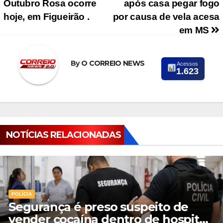
Outubro Rosa ocorre
após casa pegar fogo
hoje, em Figueirão .
por causa de vela acesa
em MS
By
O CORREIO NEWS
Acessos
1.623
NOTÍCIAS RELACIONADAS
POLÍCIA
Segurança é preso suspeito de
vender cocaína dentro de hospital