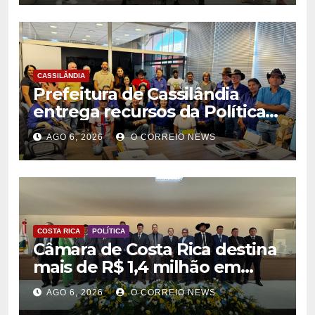
CASSILÂNDIA
Prefeitura de Cassilândia
entrega recursos da Política
Nacional Aldir Blanc a
AGO 6, 2026
O CORREIO NEWS
agentes culturais
COSTA RICA
POLÍTICA
Câmara de Costa Rica destina
mais de R$ 1,4 milhão em
emendas para investimentos
AGO 6, 2026
O CORREIO NEWS
em diversas áreas