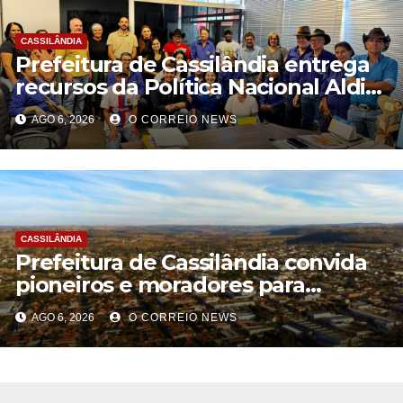
CASSILÂNDIA
Prefeitura de Cassilândia entrega
recursos da Política Nacional Aldir
Blanc a agentes culturais
AGO 6, 2026
O CORREIO NEWS
CASSILÂNDIA
Prefeitura de Cassilândia convida
pioneiros e moradores para
construir a identidade do
AGO 6, 2026
O CORREIO NEWS
município