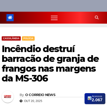
CASSILÂNDIA
POLÍCIA
Incêndio destruí
barracão de granja de
frangos nas margens
da MS-306
By
O CORREIO NEWS
Acessos
2.067
OUT 20, 2025