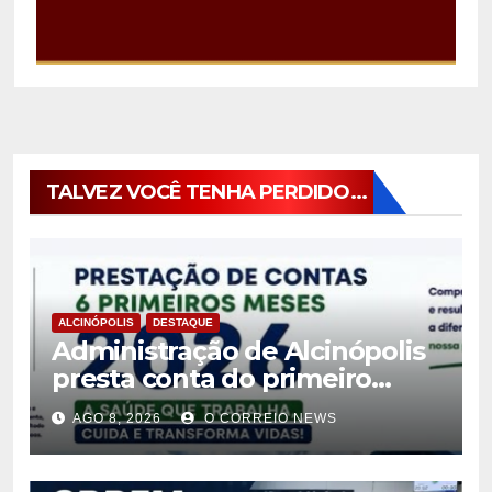
TALVEZ VOCÊ TENHA PERDIDO...
ALCINÓPOLIS
DESTAQUE
Administração de Alcinópolis
presta conta do primeiro
semestre de 2026
AGO 8, 2026
O CORREIO NEWS