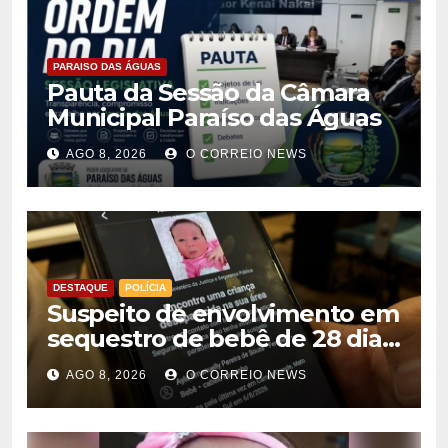
PARAISO DAS ÁGUAS
Pauta da Sessão da Câmara
Municipal Paraíso das Águas
AGO 8, 2026
O CORREIO NEWS
DESTAQUE
POLÍCIA
Suspeito de envolvimento em
sequestro de bebê de 28 dias
é preso na Capital
AGO 8, 2026
O CORREIO NEWS