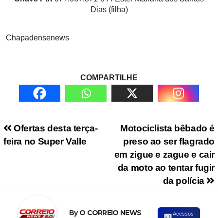
Dias (filha)
Chapadensenews
COMPARTILHE
Navegação de Post
Ofertas desta terça-
Motociclista bêbado é
feira no Super Valle
preso ao ser flagrado
em zigue e zague e cair
da moto ao tentar fugir
da polícia
By
O CORREIO NEWS
Acessos