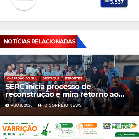
3.537
NOTÍCIAS RELACIONADAS
CHAPADÃO DO SUL
DESTAQUE
ESPORTES
SERC inicia processo de
reconstrução e mira retorno ao
futebol profissional em Chapadão
AGO 8, 2026
O CORREIO NEWS
do Sul