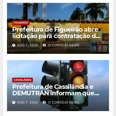
FIGUEIRÃO
Prefeitura de Figueirão abre
licitação para contratação de
estrutura de eventos
AGO 7, 2026
O CORREIO NEWS
CASSILÂNDIA
Prefeitura de Cassilândia e
DEMUTRAN informam que
semáforo entre as ruas Amin
AGO 7, 2026
O CORREIO NEWS
José e Antônio Paulino
entrou em funcionamento