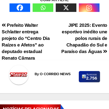
Navegação de Post
Prefeito Walter
JIPE 2025: Evento
Schlatter entrega
esportivo inédito une
projeto do “Centro Dia
polos rurais de
Raízes e Afetos” ao
Chapadão do Sul e
deputado estadual
Paraíso das Águas
Renato Câmara
By
O CORREIO NEWS
Acessos
2.756