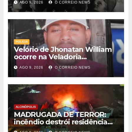
AGO 9, 2026
O CORREIO NEWS
cultura em Chapadão do Sul
POLÍCIA
Velório de Jhonatan William
ocorre na Veladoria
Municipal; sepultamento será
AGO 9, 2026
O CORREIO NEWS
nesta segunda-feira
ALCINÓPOLIS
MADRUGADA DE TERROR:
incêndio destrói residência
em Alcinópolis