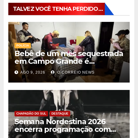
TALVEZ VOCÊ TENHA PERDIDO...
POLÍCIA
Bebê de um mês sequestrada
em Campo Grande é
encontrada no Paraguai
AGO 9, 2026
O CORREIO NEWS
CHAPADÃO DO SUL
DESTAQUE
Semana Nordestina 2026
encerra programação com
grande festa e valorização da