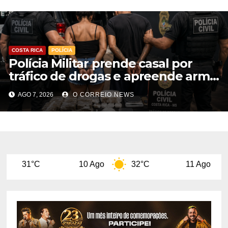
COSTA RICA
POLÍCIA
Polícia Militar prende casal por
tráfico de drogas e apreende arma
de fogo em Costa Rica
AGO 7, 2026
O CORREIO NEWS
10 Ago
32°C
11 Ago
29°C