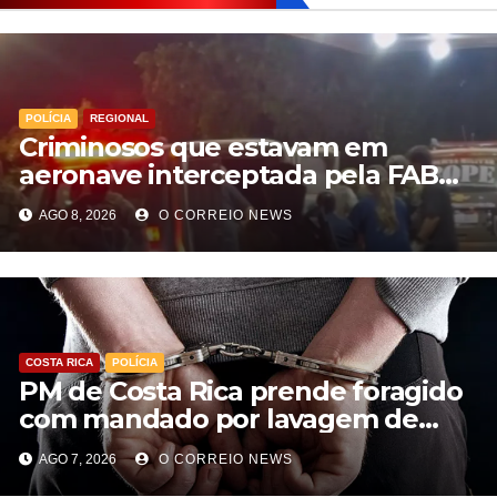
POLÍCIA
REGIONAL
Criminosos que estavam em
aeronave interceptada pela FAB
em MS morrem durante confronto
AGO 8, 2026
O CORREIO NEWS
com o Bope
COSTA RICA
POLÍCIA
PM de Costa Rica prende foragido
com mandado por lavagem de
dinheiro e estelionato
AGO 7, 2026
O CORREIO NEWS