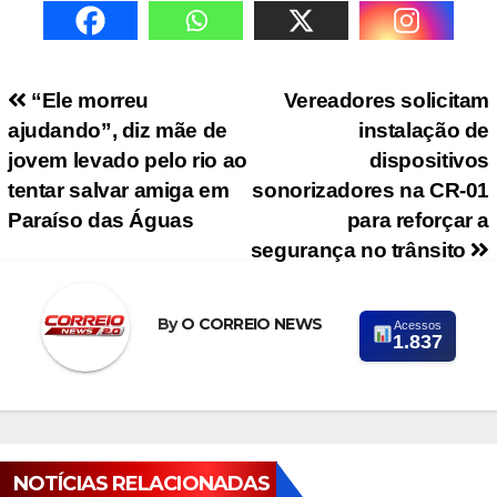
Navegação de Post
“Ele morreu
Vereadores solicitam
ajudando”, diz mãe de
instalação de
jovem levado pelo rio ao
dispositivos
tentar salvar amiga em
sonorizadores na CR-01
Paraíso das Águas
para reforçar a
segurança no trânsito
By
O CORREIO NEWS
Acessos
1.837
NOTÍCIAS RELACIONADAS