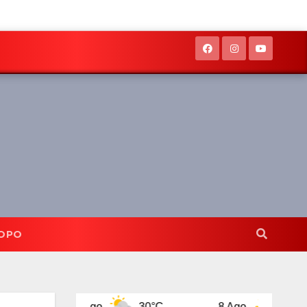
OPO
7 Ago
30°C
8 Ago
32°C