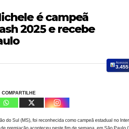
 Nichele é campeã
lash 2025 e recebe
aulo
Acessos
3.455
COMPARTILHE
adão do Sul (MS), foi reconhecida como campeã estadual no Inte
a de premiação aconteceu neste fim de semana, em São Paulo (