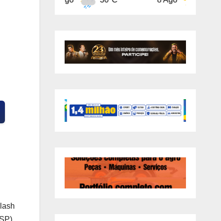
rlash
SP),