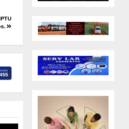
 IPTU
os.
essos
.455