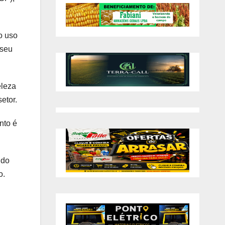
o uso
 seu
eleza
etor.
nto é
ndo
o.