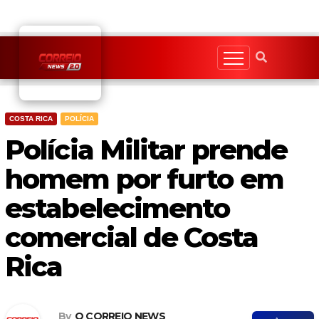
Skip
to
content
COSTA RICA
POLÍCIA
Polícia Militar prende
homem por furto em
estabelecimento
comercial de Costa
Rica
By
O CORREIO NEWS