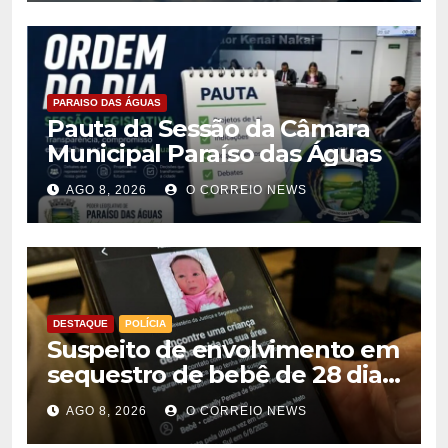
PARAISO DAS ÁGUAS
Pauta da Sessão da Câmara
Municipal Paraíso das Águas
AGO 8, 2026
O CORREIO NEWS
DESTAQUE
POLÍCIA
Suspeito de envolvimento em
sequestro de bebê de 28 dias
é preso na Capital
AGO 8, 2026
O CORREIO NEWS