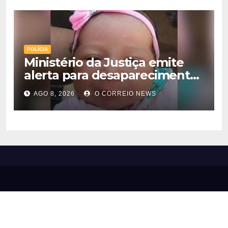
POLÍCIA
Ministério da Justiça emite
alerta para desaparecimento
de bebê de 28 dias em MS;
AGO 8, 2026
O CORREIO NEWS
polícia apura suposto
sequestro