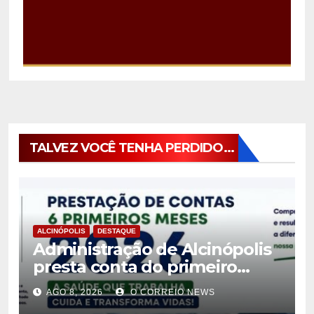
TALVEZ VOCÊ TENHA PERDIDO...
ALCINÓPOLIS
DESTAQUE
Administração de Alcinópolis
presta conta do primeiro
semestre de 2026
AGO 8, 2026
O CORREIO NEWS