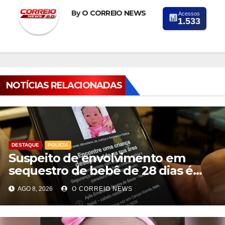
By
O CORREIO NEWS
Acessos
1.533
NOTÍCIAS RELACIONADAS
DESTAQUE
POLÍCIA
Suspeito de envolvimento em
sequestro de bebê de 28 dias é
preso na Capital
AGO 8, 2026
O CORREIO NEWS