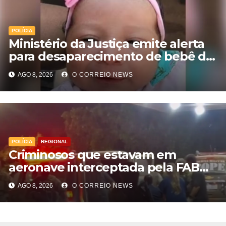
POLÍCIA
Ministério da Justiça emite alerta
para desaparecimento de bebê de
28 dias em MS; polícia apura
AGO 8, 2026
O CORREIO NEWS
suposto sequestro
POLÍCIA
REGIONAL
Criminosos que estavam em
aeronave interceptada pela FAB
em MS morrem durante confronto
AGO 8, 2026
O CORREIO NEWS
com o Bope