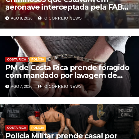
aeronave interceptada pela FAB
em MS morrem durante confronto
AGO 8, 2026
O CORREIO NEWS
com o Bope
COSTA RICA
POLÍCIA
PM de Costa Rica prende foragido
com mandado por lavagem de
dinheiro e estelionato
AGO 7, 2026
O CORREIO NEWS
COSTA RICA
POLÍCIA
Polícia Militar prende casal por