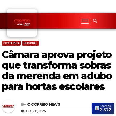
Skip
to
content
COSTA RICA
REGIONAL
Câmara aprova projeto
que transforma sobras
da merenda em adubo
para hortas escolares
By
O CORREIO NEWS
Acessos
2.512
OUT 28, 2025