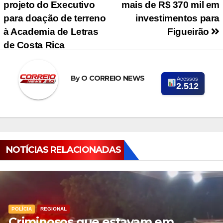
projeto do Executivo
mais de R$ 370 mil em
para doação de terreno
investimentos para
à Academia de Letras
Figueirão
de Costa Rica
By
O CORREIO NEWS
Acessos
2.512
NOTÍCIAS RELACIONADAS
POLÍCIA
REGIONAL
Criminosos que estavam em