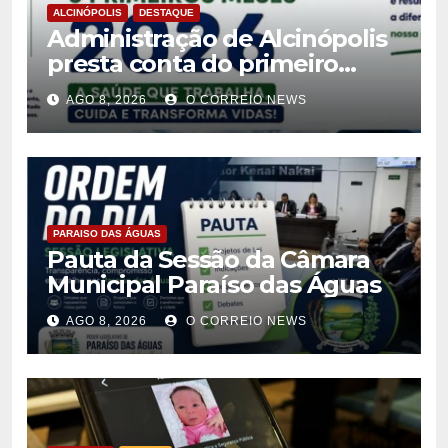
ALCINÓPOLIS
DESTAQUE
Administração de Alcinópolis
presta conta do primeiro
semestre de 2026
AGO 8, 2026
O CORREIO NEWS
PARAISO DAS ÁGUAS
Pauta da Sessão da Câmara
Municipal Paraíso das Águas
AGO 8, 2026
O CORREIO NEWS