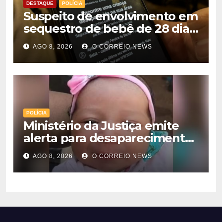
DESTAQUE
POLÍCIA
Suspeito de envolvimento em
sequestro de bebê de 28 dias
é preso na Capital
AGO 8, 2026
O CORREIO NEWS
POLÍCIA
Ministério da Justiça emite
alerta para desaparecimento
de bebê de 28 dias em MS;
AGO 8, 2026
O CORREIO NEWS
polícia apura suposto
sequestro