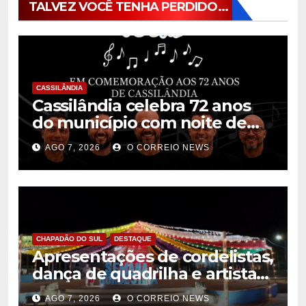
TALVEZ VOCÊ TENHA PERDIDO...
CASSILÂNDIA
Cassilândia celebra 72 anos
do município com noite de
música, cultura e interação na
AGO 7, 2026
O CORREIO NEWS
Praça São José
CHAPADÃO DO SUL
DESTAQUE
Apresentações de cordelistas,
dança de quadrilha e artistas
da casa marcam abertura da
AGO 7, 2026
O CORREIO NEWS