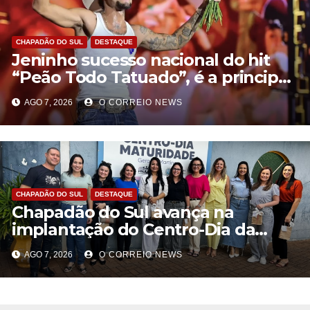
CHAPADÃO DO SUL
DESTAQUE
Jeninho sucesso nacional do hit
“Peão Todo Tatuado”, é a principal
atração desta sexta-feira (7) da
AGO 7, 2026
O CORREIO NEWS
Semana Nordestina de Chapadão
do Sul
CHAPADÃO DO SUL
DESTAQUE
Chapadão do Sul avança na
implantação do Centro-Dia da
Pessoa Idosa com visitas técnicas
AGO 7, 2026
O CORREIO NEWS
em São Paulo