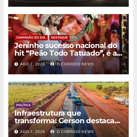
Semana Nordestina em
Chapadão do Sul
CHAPADÃO DO SUL
DESTAQUE
Jeninho sucesso nacional do
hit “Peão Todo Tatuado”, é a
principal atração desta sexta-
AGO 7, 2026
O CORREIO NEWS
feira (7) da Semana
Nordestina de Chapadão do
Sul
POLÍTICA
Infraestrutura que
transforma: Gerson destaca
impacto das obras rodoviárias
AGO 7, 2026
O CORREIO NEWS
no desenvolvimento e na