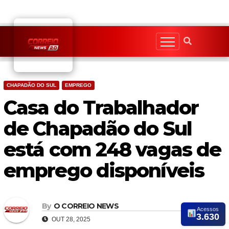
Skip
to
content
CHAPADÃO DO SUL
EMPREGO
Casa do Trabalhador
de Chapadão do Sul
está com 248 vagas de
emprego disponíveis
By
O CORREIO NEWS
Acessos
3.630
OUT 28, 2025