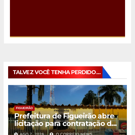
TALVEZ VOCÊ TENHA PERDIDO...
FIGUEIRÃO
Prefeitura de Figueirão abre
licitação para contratação de
estrutura de eventos
AGO 7, 2026
O CORREIO NEWS