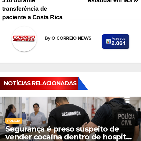
316 durante
estadual em MS
transferência de
paciente a Costa Rica
By
O CORREIO NEWS
Acessos
2.064
NOTÍCIAS RELACIONADAS
POLÍCIA
Segurança é preso suspeito de
vender cocaína dentro de hospital