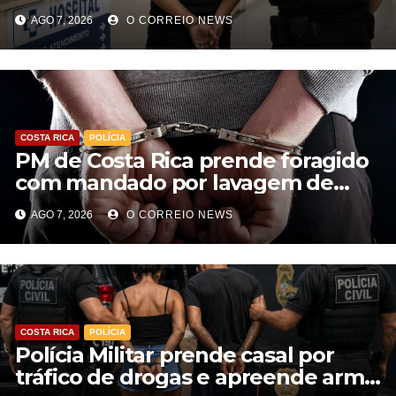
e atuar para facção em Cassilândia
AGO 7, 2026
O CORREIO NEWS
COSTA RICA
POLÍCIA
PM de Costa Rica prende foragido
com mandado por lavagem de
dinheiro e estelionato
AGO 7, 2026
O CORREIO NEWS
COSTA RICA
POLÍCIA
Polícia Militar prende casal por
tráfico de drogas e apreende arma