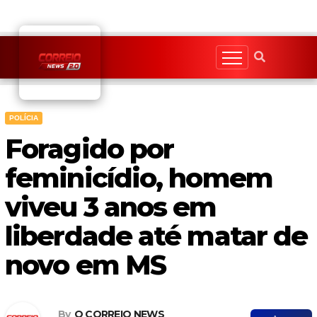
Skip
to
content
POLÍCIA
Foragido por
feminicídio, homem
viveu 3 anos em
liberdade até matar de
novo em MS
By
O CORREIO NEWS