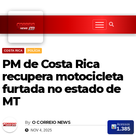
Skip
to
content
COSTA RICA
POLÍCIA
PM de Costa Rica
recupera motocicleta
furtada no estado de
MT
By
O CORREIO NEWS
Acessos
1.385
NOV 4, 2025