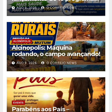
de saúde para ampliar
AGO 9, 2026
O CORREIO NEWS
atendimento à população
ALCINÓPOLIS
Alcinopolis: Máquina
rodando, o campo avançando!
AGO 9, 2026
O CORREIO NEWS
EVENTS
Parabéns aos País –