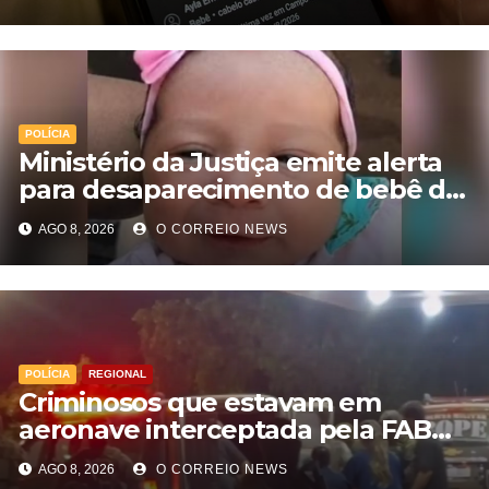
POLÍCIA
Ministério da Justiça emite alerta
para desaparecimento de bebê de
28 dias em MS; polícia apura
AGO 8, 2026
O CORREIO NEWS
suposto sequestro
POLÍCIA
REGIONAL
Criminosos que estavam em
aeronave interceptada pela FAB
em MS morrem durante confronto
AGO 8, 2026
O CORREIO NEWS
com o Bope