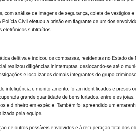
es, com análise de imagens de segurança, coleta de vestígios e
 Polícia Civil efetuou a prisão em flagrante de um dos envolvid
 eletrônicos subtraídos.
rática delitiva e indicou os comparsas, residentes no Estado de
ial realizou diligências ininterruptas, deslocando-se até o muni
stigações e localizar os demais integrantes do grupo criminoso
e inteligência e monitoramento, foram identificados e presos o
cuperada grande quantidade de bens furtados, entre eles joias,
ônicos e dinheiro em espécie. Também foi apreendido um emaran
alizada pela equipe.
ão de outros possíveis envolvidos e à recuperação total dos ob