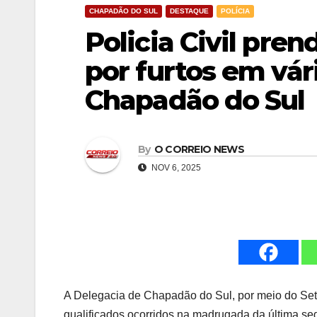
CHAPADÃO DO SUL
DESTAQUE
POLÍCIA
Policia Civil pre
por furtos em vár
Chapadão do Sul
By
O CORREIO NEWS
NOV 6, 2025
A Delegacia de Chapadão do Sul, por meio do Seto
qualificados ocorridos na madrugada da última se