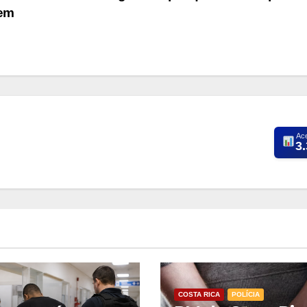
 em
Ac
3
COSTA RICA
POLÍCIA