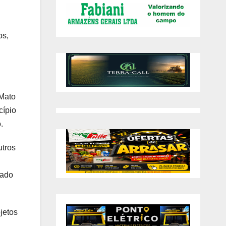
os,
 Mato
cípio
.
utros
hado
jetos