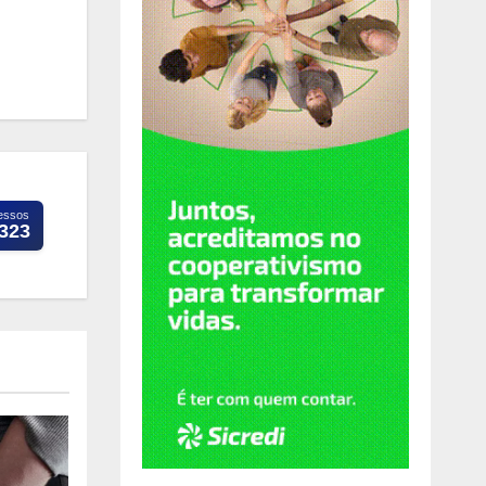
essos
.323