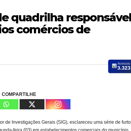
nde quadrilha responsáve
ios comércios de
Acessos
3.323
COMPARTILHE
r de Investigações Gerais (SIG), esclareceu uma série de furto
gunda-feira (03) em estabelecimentos comerciais do município.