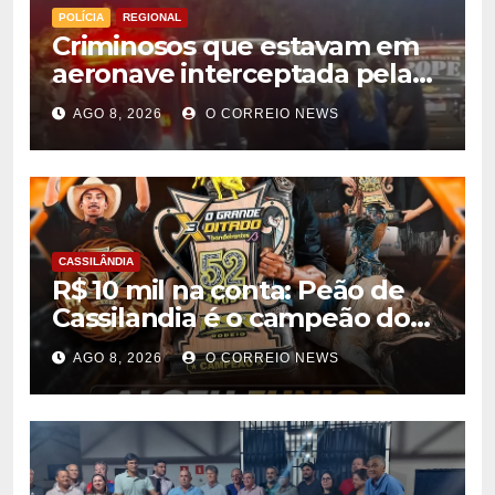
POLÍCIA
REGIONAL
Criminosos que estavam em
aeronave interceptada pela
FAB em MS morrem durante
AGO 8, 2026
O CORREIO NEWS
confronto com o Bope
CASSILÂNDIA
R$ 10 mil na conta: Peão de
Cassilandia é o campeão do
desafio “O Grande Ditado
AGO 8, 2026
O CORREIO NEWS
Bandeirantes” em
Rondonópolis