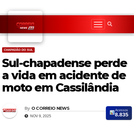
Skip
to
content
CHAPADÃO DO SUL
Sul-chapadense perde
a vida em acidente de
moto em Cassilândia
By
O CORREIO NEWS
Acessos
8.835
NOV 9, 2025