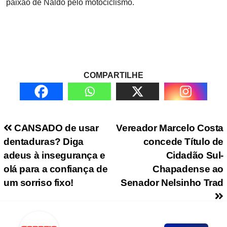
paixão de Naldo pelo motociclismo.
COMPARTILHE
Navegação de Post
CANSADO de usar
Vereador Marcelo Costa
dentaduras? Diga
concede Título de
adeus à insegurança e
Cidadão Sul-
olá para a confiança de
Chapadense ao
um sorriso fixo!
Senador Nelsinho Trad