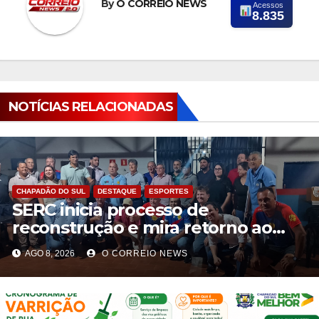
By
O CORREIO NEWS
Acessos
8.835
NOTÍCIAS RELACIONADAS
CHAPADÃO DO SUL
DESTAQUE
ESPORTES
SERC inicia processo de
reconstrução e mira retorno ao
futebol profissional em Chapadão
AGO 8, 2026
O CORREIO NEWS
do Sul