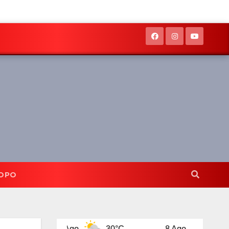
OPO
7 Ago
30°C
8 Ago
32°C