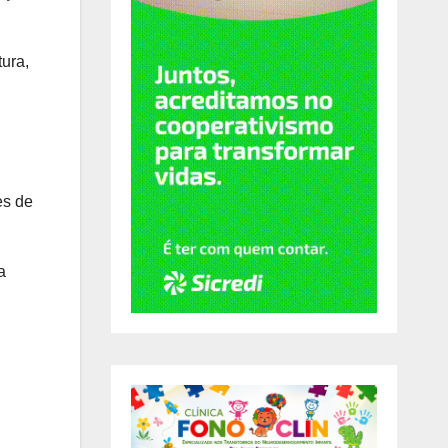
tura,
es de
a