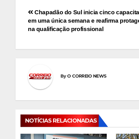
Navegação
Chapadão do Sul inicia cinco capacit
em uma única semana e reafirma prota
de
na qualificação profissional
Post
By
O CORREIO NEWS
NOTÍCIAS RELACIONADAS