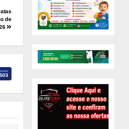
datas
vo de
26
essos
.503