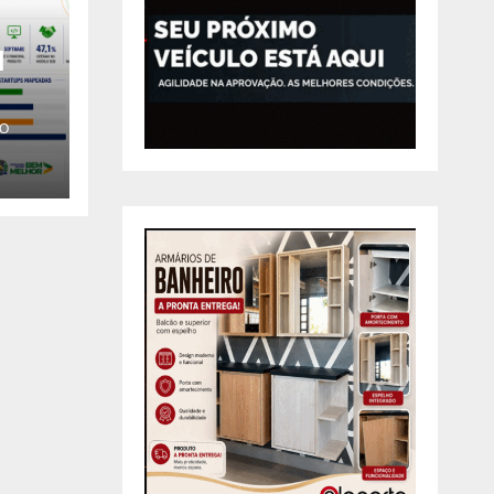
l
O
ito