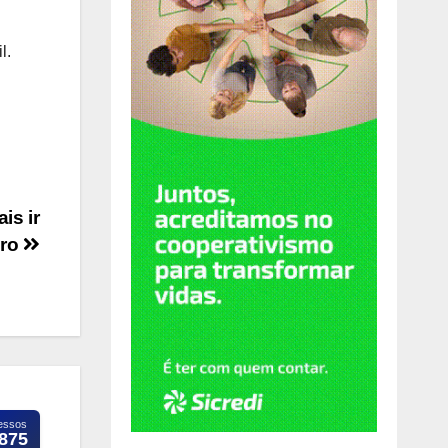
l.
is ir
aro
essos
.875