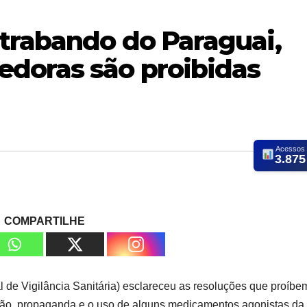
trabando do Paraguai,
doras são proibidas
Acessos
3.875
COMPARTILHE
al de Vigilância Sanitária) esclareceu as resoluções que proíbe
zação, propaganda e o uso de alguns medicamentos agonistas d