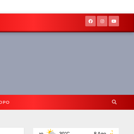
OPO
7 Ago
30°C
8 Ago
32°C