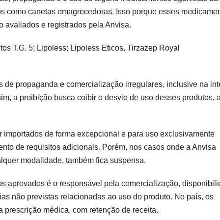
dos como canetas emagrecedoras. Isso porque esses medicame
o avaliados e registrados pela Anvisa.
os T.G. 5; Lipoless; Lipoless Eticos, Tirzazep Royal
 de propaganda e comercialização irregulares, inclusive na int
im, a proibição busca coibir o desvio de uso desses produtos, a
r importados de forma excepcional e para uso exclusivamente
nto de requisitos adicionais. Porém, nos casos onde a Anvisa
ualquer modalidade, também fica suspensa.
os aprovados é o responsável pela comercialização, disponibil
ias não previstas relacionadas ao uso do produto. No país, os
 prescrição médica, com retenção de receita.