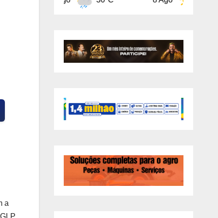
m a
a GLP