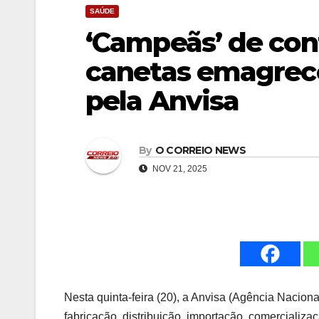
SAÚDE
‘Campeãs’ de con
canetas emagrece
pela Anvisa
By
O CORREIO NEWS
NOV 21, 2025
Nesta quinta-feira (20), a Anvisa (Agência Nacion
fabricação, distribuição, importação, comerciali