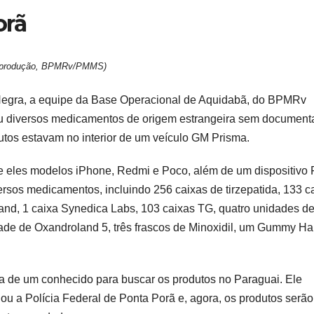
orã
produção, BPMRv/PMMS)
Negra, a equipe da Base Operacional de Aquidabã, do BPMRv
ndeu diversos medicamentos de origem estrangeira sem documen
utos estavam no interior de um veículo GM Prisma.
re eles modelos iPhone, Redmi e Poco, além de um dispositivo 
sos medicamentos, incluindo 256 caixas de tirzepatida, 133 c
oland, 1 caixa Synedica Labs, 103 caixas TG, quatro unidades d
dade de Oxandroland 5, três frascos de Minoxidil, um Gummy Hai
ta de um conhecido para buscar os produtos no Paraguai. Ele
nou a Polícia Federal de Ponta Porã e, agora, os produtos serão