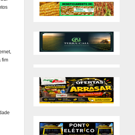
ntos
ernet,
 fim
idade