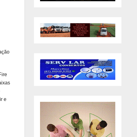
tação
Fire
aixas
e
r e