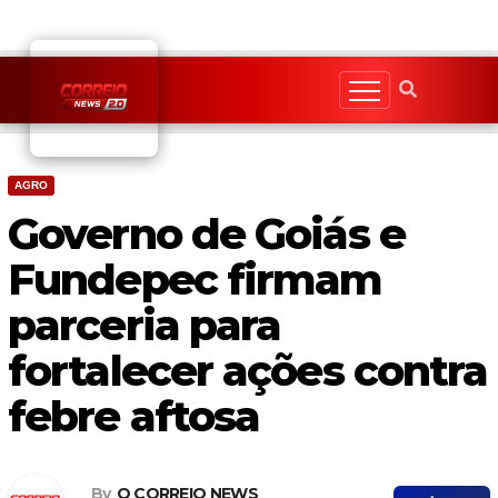
Skip
to
content
AGRO
Governo de Goiás e
Fundepec firmam
parceria para
fortalecer ações contra
febre aftosa
By
O CORREIO NEWS