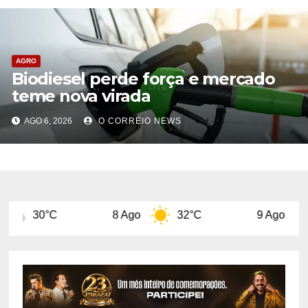
AGRO
Biodiesel perde força e mercado
teme nova virada
AGO 6, 2026
O CORREIO NEWS
8 Ago
32°C
9 Ago
31°C