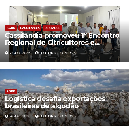
AGRO
CASSILÂNDIA
DESTAQUE
Cassilândia promoveu 1º Encontro
Regional de Citricultores e
fortalece o desenvolvimento da
AGO 7, 2026
O CORREIO NEWS
citricultura
AGRO
Logística desafia exportações
brasileiras de algodão
AGO 6, 2026
O CORREIO NEWS