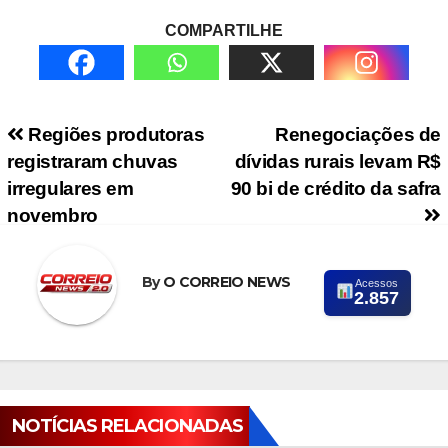
COMPARTILHE
Navegação de Post
Regiões produtoras
Renegociações de
registraram chuvas
dívidas rurais levam R$
irregulares em
90 bi de crédito da safra
novembro
By
O CORREIO NEWS
Acessos
2.857
NOTÍCIAS RELACIONADAS