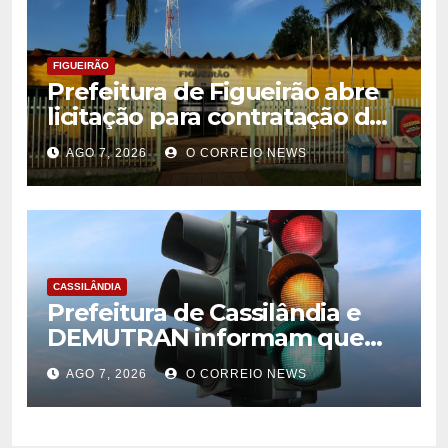
FIGUEIRÃO
Prefeitura de Figueirão abre
licitação para contratação de
estrutura de eventos
AGO 7, 2026
O CORREIO NEWS
CASSILÂNDIA
Prefeitura de Cassilândia e
DEMUTRAN informam que
semáforo entre as ruas Amin
AGO 7, 2026
O CORREIO NEWS
José e Antônio Paulino
entrou em funcionamento