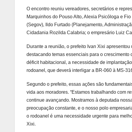
O encontro reuniu vereadores, secretários e repr
Marquinhos do Pouso Alto, Alexia Psicóloga e Fio
(Segov), Ildo Furtado (Planejamento, Administraçã
Cidadania Rozilda Calabria; o empresário Luiz Cal
Durante a reunião, o prefeito Ivan Xixi apresent
destacando temas essenciais para o crescimento o
déficit habitacional, a necessidade de implantaçã
rodoanel, que deverá interligar a BR-060 à MS-316
Segundo o prefeito, essas ações são fundamentais
vida aos moradores. “Estamos trabalhando com r
continue avançando. Mostramos à deputada nossas 
preocupação constante, e o nosso polo empresari
o rodoanel é uma necessidade urgente para melhora
Xixi.