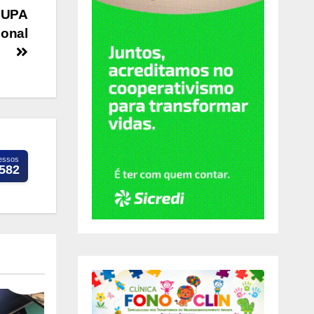
a UPA
ional
essos
.582