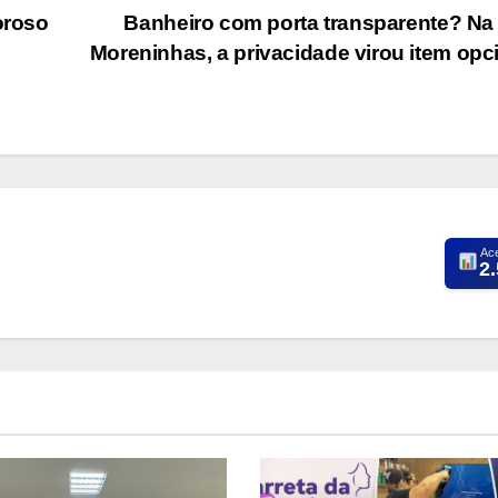
oroso
Banheiro com porta transparente? N
Moreninhas, a privacidade virou item opc
Ac
2