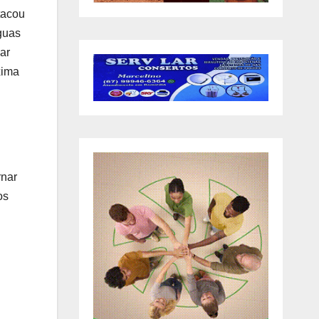
tacou
guas
ar
xima
rnar
os