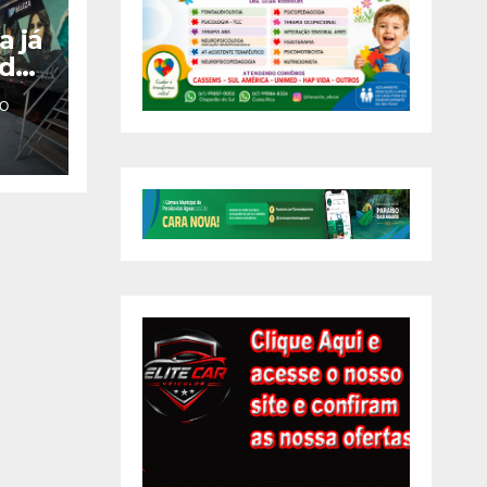
a já
 das
O
ra