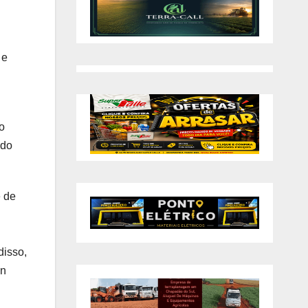
 e
o
 do
e de
disso,
an