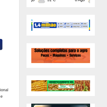
ional
 e