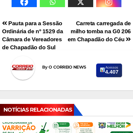
Navegação de Post
Pauta para a Sessão
Carreta carregada de
Ordinária de nº 1529 da
milho tomba na G0 206
Câmara de Vereadores
em Chapadão do Céu
de Chapadão do Sul
By
O CORREIO NEWS
Acessos
4.407
NOTÍCIAS RELACIONADAS