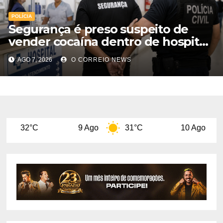
POLÍCIA
Segurança é preso suspeito de
vender cocaína dentro de hospital
e atuar para facção em Cassilândia
AGO 7, 2026
O CORREIO NEWS
9 Ago
31°C
10 Ago
32°C