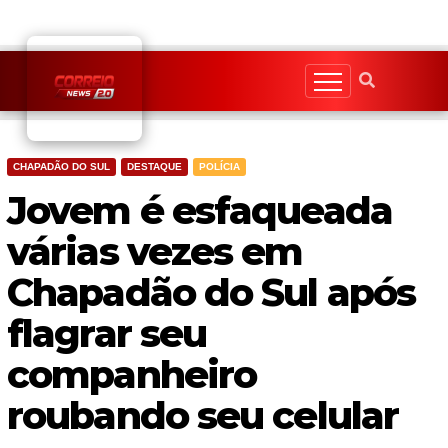
Skip
to
content
CHAPADÃO DO SUL
DESTAQUE
POLÍCIA
Jovem é esfaqueada
várias vezes em
Chapadão do Sul após
flagrar seu
companheiro
roubando seu celular