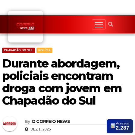
Skip
to
content
CHAPADÃO DO SUL
POLÍCIA
Durante abordagem,
policiais encontram
droga com jovem em
Chapadão do Sul
By
O CORREIO NEWS
Acessos
2.287
DEZ 1, 2025