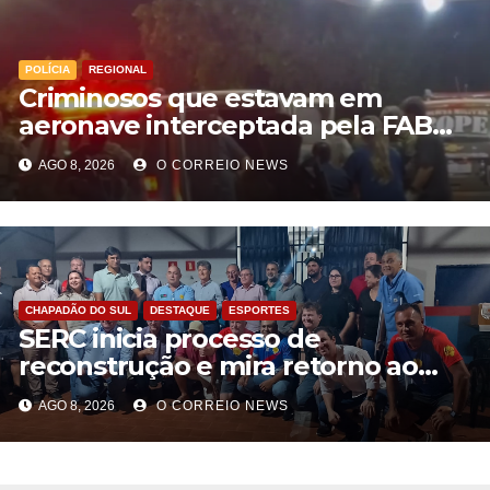
POLÍCIA
REGIONAL
Criminosos que estavam em
aeronave interceptada pela FAB
em MS morrem durante confronto
AGO 8, 2026
O CORREIO NEWS
com o Bope
CHAPADÃO DO SUL
DESTAQUE
ESPORTES
SERC inicia processo de
reconstrução e mira retorno ao
futebol profissional em Chapadão
AGO 8, 2026
O CORREIO NEWS
do Sul