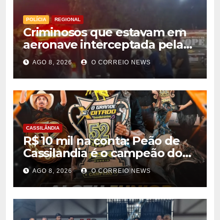
POLÍCIA
REGIONAL
Criminosos que estavam em
aeronave interceptada pela
FAB em MS morrem durante
AGO 8, 2026
O CORREIO NEWS
confronto com o Bope
CASSILÂNDIA
R$ 10 mil na conta: Peão de
Cassilandia é o campeão do
desafio “O Grande Ditado
AGO 8, 2026
O CORREIO NEWS
Bandeirantes” em
Rondonópolis