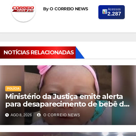
By
O CORREIO NEWS
Acessos
2.287
NOTÍCIAS RELACIONADAS
POLÍCIA
Ministério da Justiça emite alerta
para desaparecimento de bebê de
28 dias em MS; polícia apura
AGO 8, 2026
O CORREIO NEWS
suposto sequestro