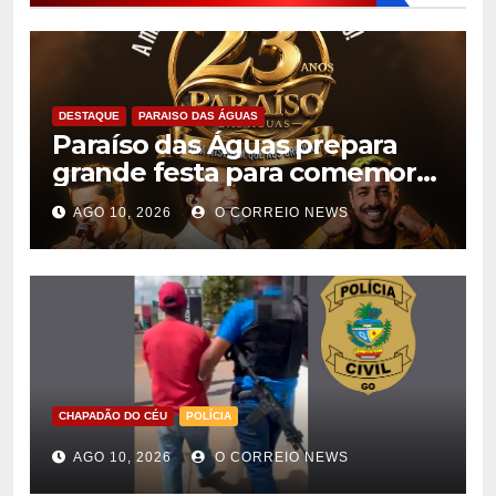
DESTAQUE
PARAISO DAS ÁGUAS
Paraíso das Águas prepara
grande festa para comemorar
23 anos com rodeio e shows
AGO 10, 2026
O CORREIO NEWS
CHAPADÃO DO CÉU
POLÍCIA
AGO 10, 2026
O CORREIO NEWS