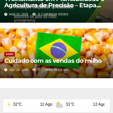
Agricultura de Precisão – Etapa
Chapadão do Sul
AGO 10, 2026
O CORREIO NEWS
AGRO
Cuidado com as vendas do milho
AGO 10, 2026
O CORREIO NEWS
11 Ago
31°C
12 Ago
32°C