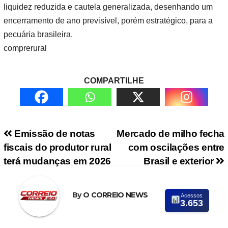
liquidez reduzida e cautela generalizada, desenhando um
encerramento de ano previsível, porém estratégico, para a
pecuária brasileira.
comprerural
COMPARTILHE
Navegação de Post
Emissão de notas
Mercado de milho fecha
fiscais do produtor rural
com oscilações entre
terá mudanças em 2026
Brasil e exterior
By
O CORREIO NEWS
Acessos
3.653