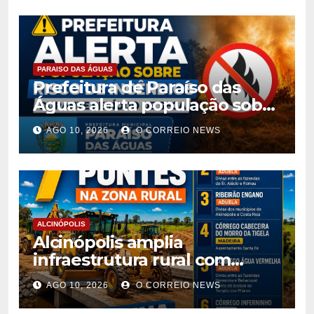
PARAISO DAS ÁGUAS
Prefeitura de Paraíso das
Águas alerta população sobre
risco de incêndios durante
AGO 10, 2026
O CORREIO NEWS
período de seca
ALCINÓPOLIS
Alcinópolis amplia
infraestrutura rural com
construção de sete novas
AGO 10, 2026
O CORREIO NEWS
pontes