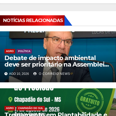
NOTÍCIAS RELACIONADAS
AGRO
POLÍTICA
Debate de impacto ambiental
deve ser prioritário na Assembleia,
defende deputado
AGO 10, 2026
O CORREIO NEWS
AGRO
CHAPADÃO DO SUL
Treinamento em Plantabilidade e