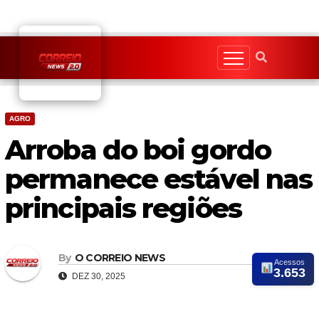
Skip
to
content
AGRO
Arroba do boi gordo
permanece estável nas
principais regiões
By
O CORREIO NEWS
Acessos
3.653
DEZ 30, 2025