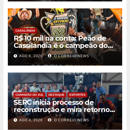
CASSILÂNDIA
R$ 10 mil na conta: Peão de
Cassilandia é o campeão do
desafio “O Grande Ditado
AGO 8, 2026
O CORREIO NEWS
Bandeirantes” em
Rondonópolis
CHAPADÃO DO SUL
DESTAQUE
ESPORTES
SERC inicia processo de
reconstrução e mira retorno
ao futebol profissional em
AGO 8, 2026
O CORREIO NEWS
Chapadão do Sul