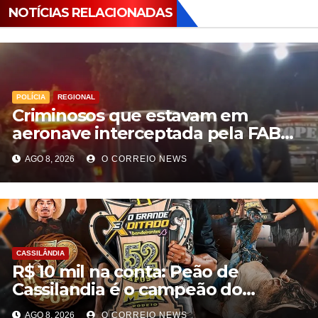
NOTÍCIAS RELACIONADAS
POLÍCIA
REGIONAL
Criminosos que estavam em
aeronave interceptada pela FAB
em MS morrem durante confronto
AGO 8, 2026
O CORREIO NEWS
com o Bope
CASSILÂNDIA
R$ 10 mil na conta: Peão de
Cassilandia é o campeão do
desafio “O Grande Ditado
AGO 8, 2026
O CORREIO NEWS