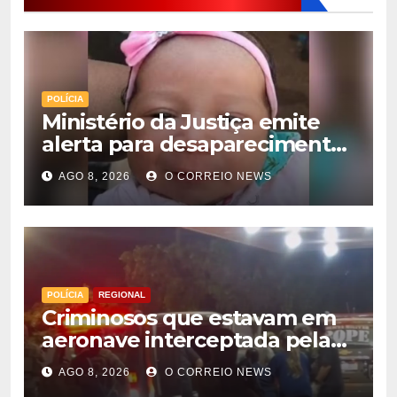
POLÍCIA
Ministério da Justiça emite
alerta para desaparecimento
de bebê de 28 dias em MS;
AGO 8, 2026
O CORREIO NEWS
polícia apura suposto
sequestro
POLÍCIA
REGIONAL
Criminosos que estavam em
aeronave interceptada pela
FAB em MS morrem durante
AGO 8, 2026
O CORREIO NEWS
confronto com o Bope