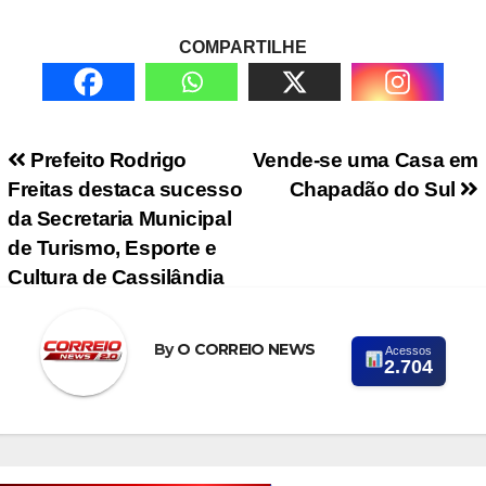
COMPARTILHE
Navegação de Post
Prefeito Rodrigo
Vende-se uma Casa em
Freitas destaca sucesso
Chapadão do Sul
da Secretaria Municipal
de Turismo, Esporte e
Cultura de Cassilândia
By
O CORREIO NEWS
Acessos
2.704