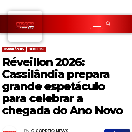
Skip
to
content
CASSILÂNDIA
REGIONAL
Réveillon 2026:
Cassilândia prepara
grande espetáculo
para celebrar a
chegada do Ano Novo
By
O CORREIO NEWS