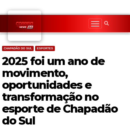
Skip
to
content
CHAPADÃO DO SUL
ESPORTES
2025 foi um ano de
movimento,
oportunidades e
transformação no
esporte de Chapadão
do Sul