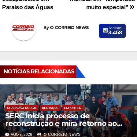
Paraíso das Águas
muito especial”
By
O CORREIO NEWS
Acessos
3.458
NOTÍCIAS RELACIONADAS
CHAPADÃO DO SUL
DESTAQUE
ESPORTES
SERC inicia processo de
reconstrução e mira retorno ao
futebol profissional em Chapadão
AGO 8, 2026
O CORREIO NEWS