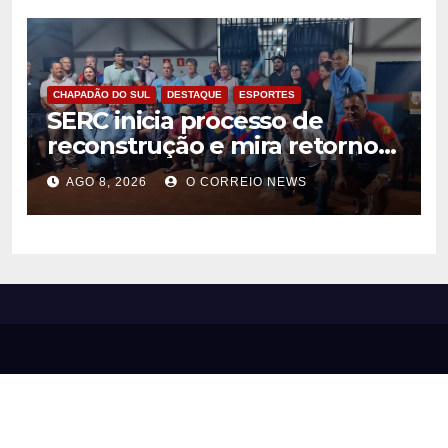
CHAPADÃO DO SUL
DESTAQUE
ESPORTES
SERC inicia processo de
reconstrução e mira retorno
ao futebol profissional em
AGO 8, 2026
O CORREIO NEWS
Chapadão do Sul