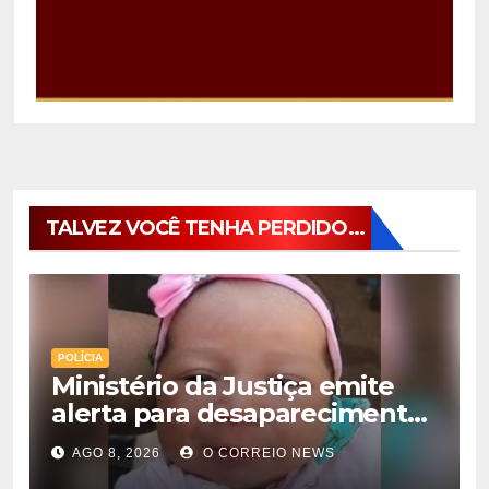
TALVEZ VOCÊ TENHA PERDIDO...
POLÍCIA
Ministério da Justiça emite
alerta para desaparecimento
de bebê de 28 dias em MS;
AGO 8, 2026
O CORREIO NEWS
polícia apura suposto