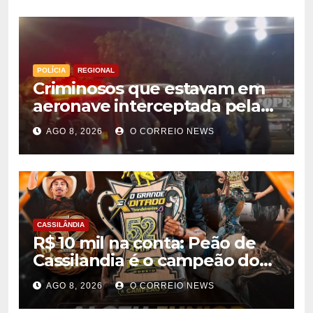
sequestro
POLÍCIA
REGIONAL
Criminosos que estavam em
aeronave interceptada pela
FAB em MS morrem durante
AGO 8, 2026
O CORREIO NEWS
confronto com o Bope
CASSILÂNDIA
R$ 10 mil na conta: Peão de
Cassilandia é o campeão do
desafio “O Grande Ditado
AGO 8, 2026
O CORREIO NEWS
Bandeirantes” em
Rondonópolis