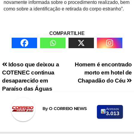
novamente informada sobre o procedimento realizado, bem
como sobre a identificação e retirada do corpo estranho”.
COMPARTILHE
Navegação de Post
Idoso que deixou a
Homem é encontrado
COTENEC continua
morto em hotel de
desaparecido em
Chapadão do Céu
Paraíso das Águas
By
O CORREIO NEWS
Acessos
3.013