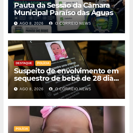
Pauta da Sessão da Câmara
Municipal Paraíso das Águas
AGO 8, 2026
O CORREIO NEWS
DESTAQUE
POLÍCIA
Suspeito de envolvimento em
sequestro de bebê de 28 dias
é preso na Capital
AGO 8, 2026
O CORREIO NEWS
POLÍCIA