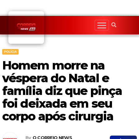
Skip
to
content
POLÍCIA
Homem morre na
véspera do Natal e
família diz que pinça
foi deixada em seu
corpo após cirurgia
By
O CORREIO NEWS