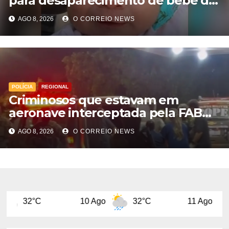
para desaparecimento de bebê de
28 dias em MS; polícia apura
AGO 8, 2026
O CORREIO NEWS
suposto sequestro
POLÍCIA
REGIONAL
Criminosos que estavam em
aeronave interceptada pela FAB
em MS morrem durante confronto
AGO 8, 2026
O CORREIO NEWS
com o Bope
10 Ago
32°C
11 Ago
29°C