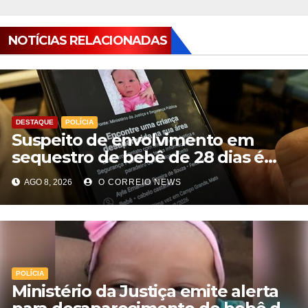
NOTÍCIAS RELACIONADAS
DESTAQUE
POLÍCIA
Suspeito de envolvimento em
sequestro de bebê de 28 dias é
preso na Capital
AGO 8, 2026
O CORREIO NEWS
POLÍCIA
Ministério da Justiça emite alerta