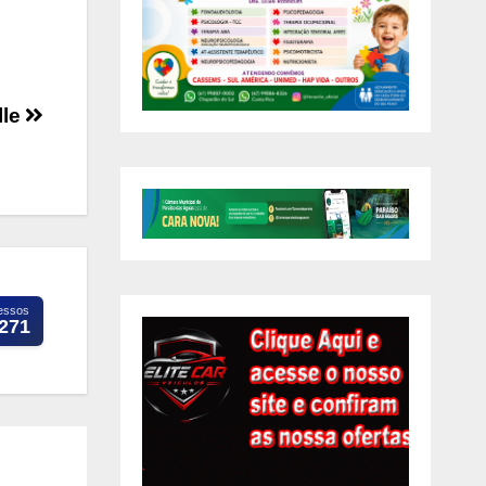
lle
essos
.271