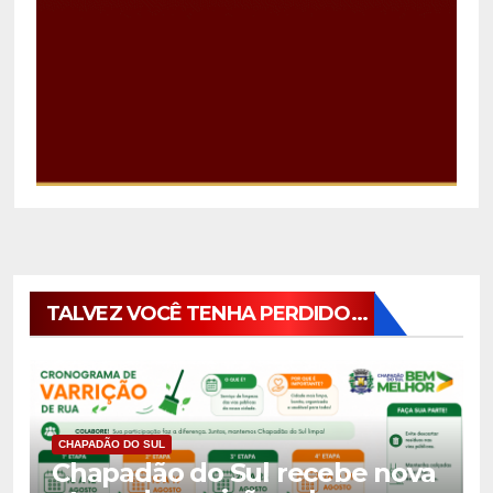
TALVEZ VOCÊ TENHA PERDIDO...
CHAPADÃO DO SUL
Chapadão do Sul recebe nova