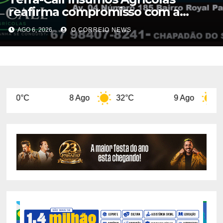
reafirma compromisso com a
qualidade do Calcário Castro PR
AGO 6, 2026
O CORREIO NEWS
8 Ago
32°C
9 Ago
31°C