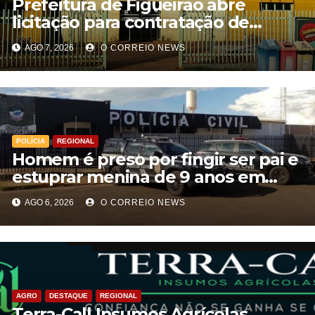
Prefeitura de Figueirão abre
licitação para contratação de
estrutura de eventos
AGO 7, 2026
O CORREIO NEWS
POLÍCIA
REGIONAL
Homem é preso por fingir ser pai e
estuprar menina de 9 anos em
Aparecida do Taboado
AGO 6, 2026
O CORREIO NEWS
AGRO
DESTAQUE
REGIONAL
Terra-Call Insumos Agrícolas